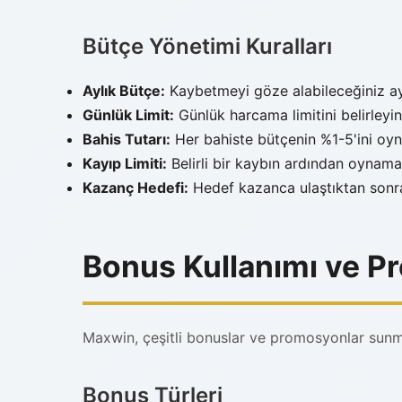
Bütçe Yönetimi Kuralları
Aylık Bütçe:
Kaybetmeyi göze alabileceğiniz aylı
Günlük Limit:
Günlük harcama limitini belirleyin
Bahis Tutarı:
Her bahiste bütçenin %1-5'ini oyn
Kayıp Limiti:
Belirli bir kaybın ardından oynama
Kazanç Hedefi:
Hedef kazanca ulaştıktan sonr
Bonus Kullanımı ve P
Maxwin, çeşitli bonuslar ve promosyonlar sunmak
Bonus Türleri