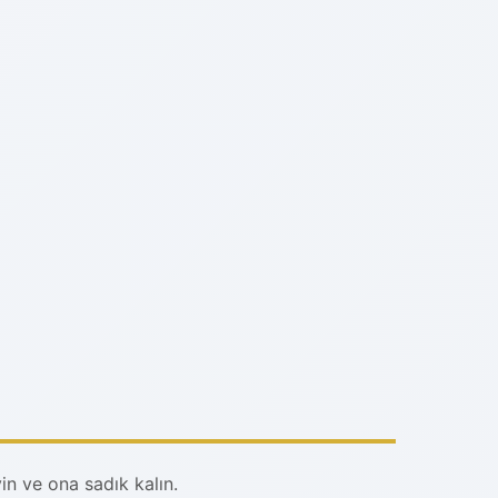
in ve ona sadık kalın.