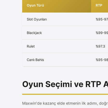
Oyun Türü
RTP
Slot Oyunları
%95-9
Blackjack
%99-99
Rulet
%97.3
Canlı Bahis
%95-9
Oyun Seçimi ve RTP A
Maxwin'de kazanç elde etmenin ilk adımı, doğru 