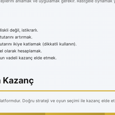
tejilerini anlamak ve uygulamak gerekir. Rastgele oynamak ye
li değil, istikrarlı.
utarını artırmak.
arını ikiye katlamak (dikkatli kullanın).
el olarak hesaplamak.
un vadeli kazanç elde etmek.
a Kazanç
latformdur. Doğru strateji ve oyun seçimi ile kazanç elde