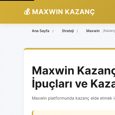
💰 MAXWIN KAZANÇ
Ana Sayfa
Strateji
Maxwin
Kazanç
Maxwin Kazanç R
İpuçları ve Kaz
Maxwin platformunda kazanç elde etmek için 