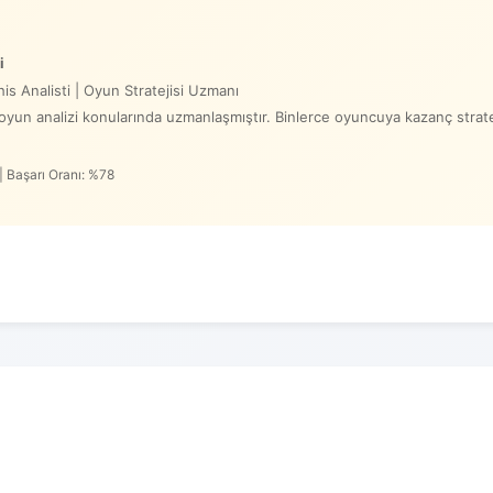
i
is Analisti | Oyun Stratejisi Uzmanı
ve oyun analizi konularında uzmanlaşmıştır. Binlerce oyuncuya kazanç strate
 Başarı Oranı: %78