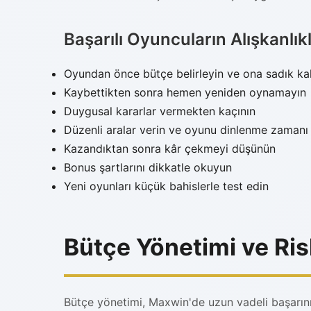
Başarılı Oyuncuların Alışkanlıkl
Oyundan önce bütçe belirleyin ve ona sadık kal
Kaybettikten sonra hemen yeniden oynamayın
Duygusal kararlar vermekten kaçının
Düzenli aralar verin ve oyunu dinlenme zamanı
Kazandıktan sonra kâr çekmeyi düşünün
Bonus şartlarını dikkatle okuyun
Yeni oyunları küçük bahislerle test edin
Bütçe Yönetimi ve Ris
Bütçe yönetimi, Maxwin'de uzun vadeli başarının