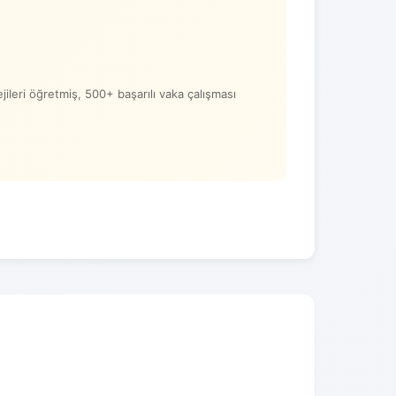
jileri öğretmiş, 500+ başarılı vaka çalışması