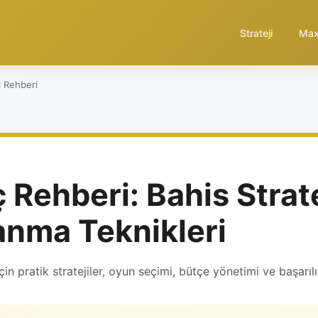
Strateji
Max
 Rehberi
ehberi: Bahis Strate
anma Teknikleri
pratik stratejiler, oyun seçimi, bütçe yönetimi ve başarılı