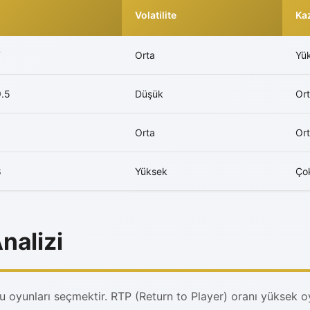
Volatilite
Ka
7
Orta
Yü
.5
Düşük
Or
Orta
Or
8
Yüksek
Ço
nalizi
oyunları seçmektir. RTP (Return to Player) oranı yüksek oyu