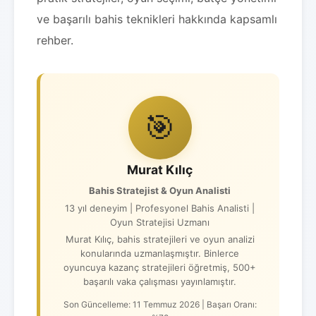
ve başarılı bahis teknikleri hakkında kapsamlı
rehber.
🎯
Murat Kılıç
Bahis Stratejist & Oyun Analisti
13 yıl deneyim | Profesyonel Bahis Analisti |
Oyun Stratejisi Uzmanı
Murat Kılıç, bahis stratejileri ve oyun analizi
konularında uzmanlaşmıştır. Binlerce
oyuncuya kazanç stratejileri öğretmiş, 500+
başarılı vaka çalışması yayınlamıştır.
Son Güncelleme: 11 Temmuz 2026 | Başarı Oranı: