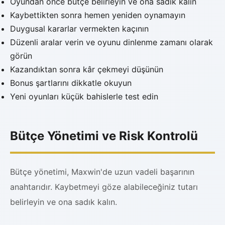
Oyundan önce bütçe belirleyin ve ona sadık kalın
Kaybettikten sonra hemen yeniden oynamayın
Duygusal kararlar vermekten kaçının
Düzenli aralar verin ve oyunu dinlenme zamanı olarak
görün
Kazandıktan sonra kâr çekmeyi düşünün
Bonus şartlarını dikkatle okuyun
Yeni oyunları küçük bahislerle test edin
Bütçe Yönetimi ve Risk Kontrolü
Bütçe yönetimi, Maxwin'de uzun vadeli başarının
anahtarıdır. Kaybetmeyi göze alabileceğiniz tutarı
belirleyin ve ona sadık kalın.