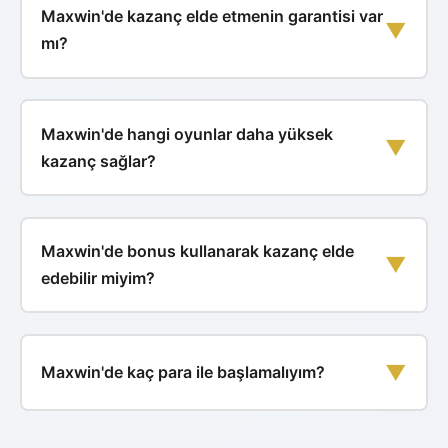
Maxwin'de kazanç elde etmenin garantisi var
▼
mı?
Maxwin'de hangi oyunlar daha yüksek
▼
kazanç sağlar?
Maxwin'de bonus kullanarak kazanç elde
▼
edebilir miyim?
▼
Maxwin'de kaç para ile başlamalıyım?