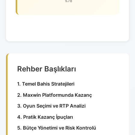
%78
Rehber Başlıkları
1. Temel Bahis Stratejileri
2. Maxwin Platformunda Kazanç
3. Oyun Seçimi ve RTP Analizi
4. Pratik Kazanç İpuçları
5. Bütçe Yönetimi ve Risk Kontrolü