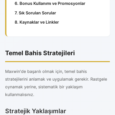
6. Bonus Kullanımı ve Promosyonlar
7. Sık Sorulan Sorular
8. Kaynaklar ve Linkler
Temel Bahis Stratejileri
Maxwin'de başarılı olmak için, temel bahis
stratejilerini anlamak ve uygulamak gerekir. Rastgele
oynamak yerine, sistematik bir yaklaşım
kullanmalısınız.
Stratejik Yaklaşımlar