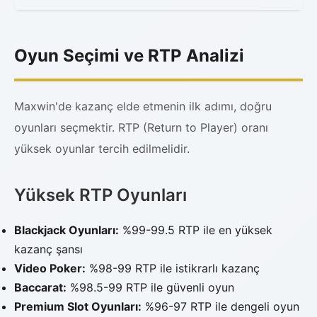
Oyun Seçimi ve RTP Analizi
Maxwin'de kazanç elde etmenin ilk adımı, doğru
oyunları seçmektir. RTP (Return to Player) oranı
yüksek oyunlar tercih edilmelidir.
Yüksek RTP Oyunları
Blackjack Oyunları:
%99-99.5 RTP ile en yüksek
kazanç şansı
Video Poker:
%98-99 RTP ile istikrarlı kazanç
Baccarat:
%98.5-99 RTP ile güvenli oyun
Premium Slot Oyunları:
%96-97 RTP ile dengeli oyun