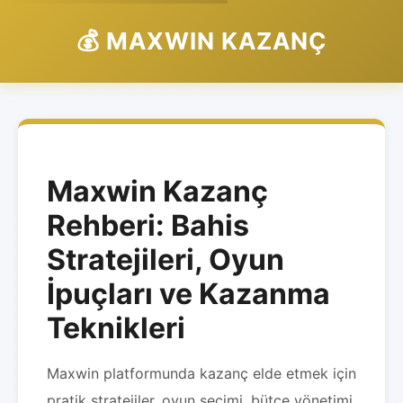
💰 MAXWIN KAZANÇ
Maxwin Kazanç
Rehberi: Bahis
Stratejileri, Oyun
İpuçları ve Kazanma
Teknikleri
Maxwin platformunda kazanç elde etmek için
pratik stratejiler, oyun seçimi, bütçe yönetimi