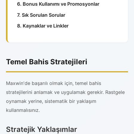
6. Bonus Kullanımı ve Promosyonlar
7. Sık Sorulan Sorular
8. Kaynaklar ve Linkler
Temel Bahis Stratejileri
Maxwin'de başarılı olmak için, temel bahis
stratejilerini anlamak ve uygulamak gerekir. Rastgele
oynamak yerine, sistematik bir yaklaşım
kullanmalısınız.
Stratejik Yaklaşımlar