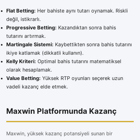
Flat Betting:
Her bahiste aynı tutarı oynamak. Riskli
değil, istikrarlı.
Progressive Betting:
Kazandıktan sonra bahis
tutarını artırmak.
Martingale Sistemi:
Kaybettikten sonra bahis tutarını
ikiye katlamak (dikkatli kullanın).
Kelly Kriteri:
Optimal bahis tutarını matematiksel
olarak hesaplamak.
Value Betting:
Yüksek RTP oyunları seçerek uzun
vadeli kazanç elde etmek.
Maxwin Platformunda Kazanç
Maxwin, yüksek kazanç potansiyeli sunan bir