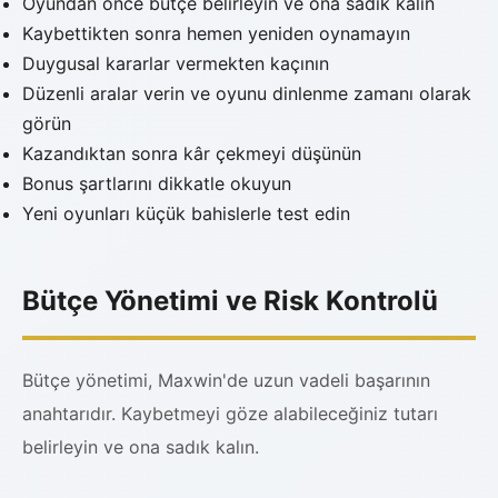
Oyundan önce bütçe belirleyin ve ona sadık kalın
Kaybettikten sonra hemen yeniden oynamayın
Duygusal kararlar vermekten kaçının
Düzenli aralar verin ve oyunu dinlenme zamanı olarak
görün
Kazandıktan sonra kâr çekmeyi düşünün
Bonus şartlarını dikkatle okuyun
Yeni oyunları küçük bahislerle test edin
Bütçe Yönetimi ve Risk Kontrolü
Bütçe yönetimi, Maxwin'de uzun vadeli başarının
anahtarıdır. Kaybetmeyi göze alabileceğiniz tutarı
belirleyin ve ona sadık kalın.