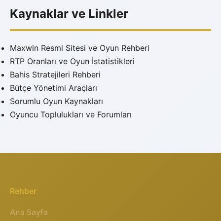
Kaynaklar ve Linkler
Maxwin Resmi Sitesi ve Oyun Rehberi
RTP Oranları ve Oyun İstatistikleri
Bahis Stratejileri Rehberi
Bütçe Yönetimi Araçları
Sorumlu Oyun Kaynakları
Oyuncu Toplulukları ve Forumları
Rehber
Ana Sayfa