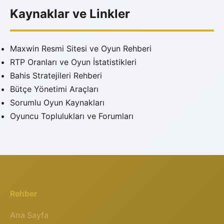
Kaynaklar ve Linkler
Maxwin Resmi Sitesi ve Oyun Rehberi
RTP Oranları ve Oyun İstatistikleri
Bahis Stratejileri Rehberi
Bütçe Yönetimi Araçları
Sorumlu Oyun Kaynakları
Oyuncu Toplulukları ve Forumları
Rehber
Ana Sayfa