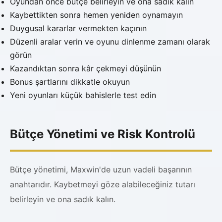
Oyundan önce bütçe belirleyin ve ona sadık kalın
Kaybettikten sonra hemen yeniden oynamayın
Duygusal kararlar vermekten kaçının
Düzenli aralar verin ve oyunu dinlenme zamanı olarak
görün
Kazandıktan sonra kâr çekmeyi düşünün
Bonus şartlarını dikkatle okuyun
Yeni oyunları küçük bahislerle test edin
Bütçe Yönetimi ve Risk Kontrolü
Bütçe yönetimi, Maxwin'de uzun vadeli başarının
anahtarıdır. Kaybetmeyi göze alabileceğiniz tutarı
belirleyin ve ona sadık kalın.