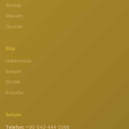
Strateji
Maxwin
Oyunlar
Bilgi
Hakkımızda
İletişim
Gizlilik
Koşullar
İletişim
Telefon:
+90-543-444-5566