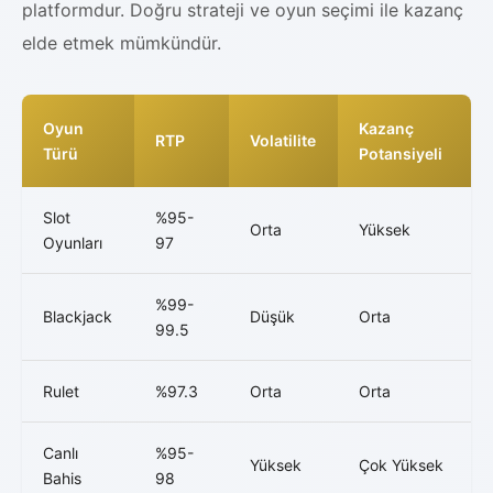
platformdur. Doğru strateji ve oyun seçimi ile kazanç
elde etmek mümkündür.
Oyun
Kazanç
RTP
Volatilite
Türü
Potansiyeli
Slot
%95-
Orta
Yüksek
Oyunları
97
%99-
Blackjack
Düşük
Orta
99.5
Rulet
%97.3
Orta
Orta
Canlı
%95-
Yüksek
Çok Yüksek
Bahis
98