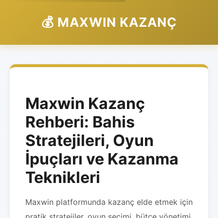
💰 MAXWIN KAZANÇ
Maxwin Kazanç
Rehberi: Bahis
Stratejileri, Oyun
İpuçları ve Kazanma
Teknikleri
Maxwin platformunda kazanç elde etmek için
pratik stratejiler, oyun seçimi, bütçe yönetimi