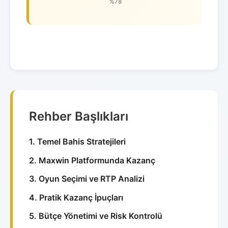
%78
Rehber Başlıkları
1. Temel Bahis Stratejileri
2. Maxwin Platformunda Kazanç
3. Oyun Seçimi ve RTP Analizi
4. Pratik Kazanç İpuçları
5. Bütçe Yönetimi ve Risk Kontrolü