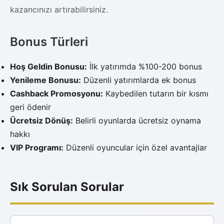
kazancınızı artırabilirsiniz.
Bonus Türleri
Hoş Geldin Bonusu:
İlk yatırımda %100-200 bonus
Yenileme Bonusu:
Düzenli yatırımlarda ek bonus
Cashback Promosyonu:
Kaybedilen tutarın bir kısmı
geri ödenir
Ücretsiz Dönüş:
Belirli oyunlarda ücretsiz oynama
hakkı
VIP Programı:
Düzenli oyuncular için özel avantajlar
Sık Sorulan Sorular