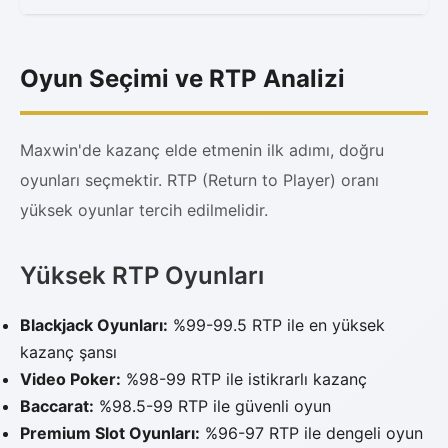
Oyun Seçimi ve RTP Analizi
Maxwin'de kazanç elde etmenin ilk adımı, doğru
oyunları seçmektir. RTP (Return to Player) oranı
yüksek oyunlar tercih edilmelidir.
Yüksek RTP Oyunları
Blackjack Oyunları:
%99-99.5 RTP ile en yüksek
kazanç şansı
Video Poker:
%98-99 RTP ile istikrarlı kazanç
Baccarat:
%98.5-99 RTP ile güvenli oyun
Premium Slot Oyunları:
%96-97 RTP ile dengeli oyun