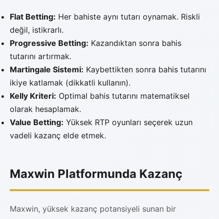
Flat Betting:
Her bahiste aynı tutarı oynamak. Riskli
değil, istikrarlı.
Progressive Betting:
Kazandıktan sonra bahis
tutarını artırmak.
Martingale Sistemi:
Kaybettikten sonra bahis tutarını
ikiye katlamak (dikkatli kullanın).
Kelly Kriteri:
Optimal bahis tutarını matematiksel
olarak hesaplamak.
Value Betting:
Yüksek RTP oyunları seçerek uzun
vadeli kazanç elde etmek.
Maxwin Platformunda Kazanç
Maxwin, yüksek kazanç potansiyeli sunan bir