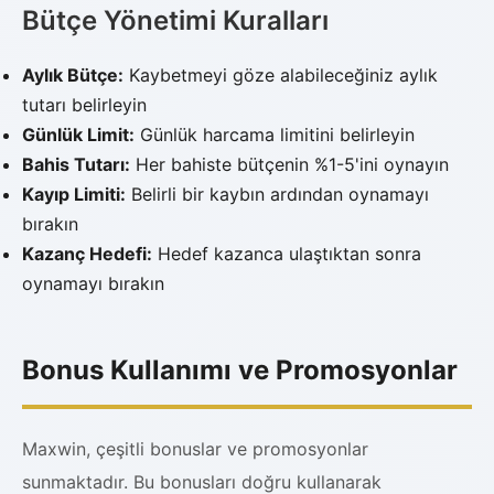
Bütçe Yönetimi Kuralları
Aylık Bütçe:
Kaybetmeyi göze alabileceğiniz aylık
tutarı belirleyin
Günlük Limit:
Günlük harcama limitini belirleyin
Bahis Tutarı:
Her bahiste bütçenin %1-5'ini oynayın
Kayıp Limiti:
Belirli bir kaybın ardından oynamayı
bırakın
Kazanç Hedefi:
Hedef kazanca ulaştıktan sonra
oynamayı bırakın
Bonus Kullanımı ve Promosyonlar
Maxwin, çeşitli bonuslar ve promosyonlar
sunmaktadır. Bu bonusları doğru kullanarak