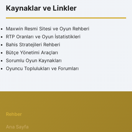
Kaynaklar ve Linkler
Maxwin Resmi Sitesi ve Oyun Rehberi
RTP Oranları ve Oyun İstatistikleri
Bahis Stratejileri Rehberi
Bütçe Yönetimi Araçları
Sorumlu Oyun Kaynakları
Oyuncu Toplulukları ve Forumları
Rehber
Ana Sayfa