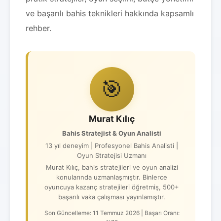
ve başarılı bahis teknikleri hakkında kapsamlı
rehber.
🎯
Murat Kılıç
Bahis Stratejist & Oyun Analisti
13 yıl deneyim | Profesyonel Bahis Analisti |
Oyun Stratejisi Uzmanı
Murat Kılıç, bahis stratejileri ve oyun analizi
konularında uzmanlaşmıştır. Binlerce
oyuncuya kazanç stratejileri öğretmiş, 500+
başarılı vaka çalışması yayınlamıştır.
Son Güncelleme: 11 Temmuz 2026 | Başarı Oranı: