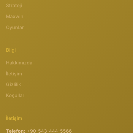
Strateji
Maxwin
Oyunlar
Bilgi
Hakkımızda
İletişim
Gizlilik
Koşullar
İletişim
Telefon:
+90-543-444-5566