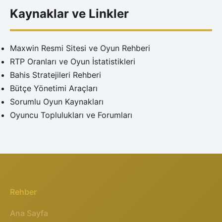
Kaynaklar ve Linkler
Maxwin Resmi Sitesi ve Oyun Rehberi
RTP Oranları ve Oyun İstatistikleri
Bahis Stratejileri Rehberi
Bütçe Yönetimi Araçları
Sorumlu Oyun Kaynakları
Oyuncu Toplulukları ve Forumları
Rehber
Ana Sayfa