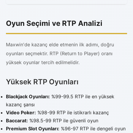
Oyun Seçimi ve RTP Analizi
Maxwin'de kazanç elde etmenin ilk adımı, doğru
oyunları seçmektir. RTP (Return to Player) oranı
yüksek oyunlar tercih edilmelidir.
Yüksek RTP Oyunları
Blackjack Oyunları:
%99-99.5 RTP ile en yüksek
kazanç şansı
Video Poker:
%98-99 RTP ile istikrarlı kazanç
Baccarat:
%98.5-99 RTP ile güvenli oyun
Premium Slot Oyunları:
%96-97 RTP ile dengeli oyun