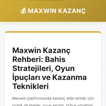
💰 MAXWIN KAZANÇ
Maxwin Kazanç
Rehberi: Bahis
Stratejileri, Oyun
İpuçları ve Kazanma
Teknikleri
Maxwin platformunda kazanç elde etmek için
pratik stratejiler, oyun seçimi, bütçe yönetimi