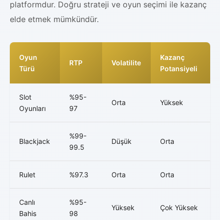
platformdur. Doğru strateji ve oyun seçimi ile kazanç
elde etmek mümkündür.
Oyun
Kazanç
RTP
Volatilite
Türü
Potansiyeli
Slot
%95-
Orta
Yüksek
Oyunları
97
%99-
Blackjack
Düşük
Orta
99.5
Rulet
%97.3
Orta
Orta
Canlı
%95-
Yüksek
Çok Yüksek
Bahis
98