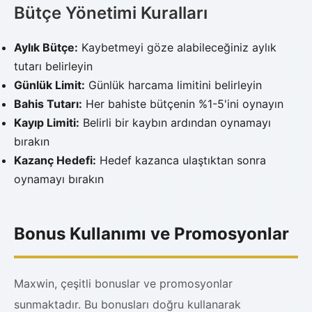
Bütçe Yönetimi Kuralları
Aylık Bütçe:
Kaybetmeyi göze alabileceğiniz aylık
tutarı belirleyin
Günlük Limit:
Günlük harcama limitini belirleyin
Bahis Tutarı:
Her bahiste bütçenin %1-5'ini oynayın
Kayıp Limiti:
Belirli bir kaybın ardından oynamayı
bırakın
Kazanç Hedefi:
Hedef kazanca ulaştıktan sonra
oynamayı bırakın
Bonus Kullanımı ve Promosyonlar
Maxwin, çeşitli bonuslar ve promosyonlar
sunmaktadır. Bu bonusları doğru kullanarak