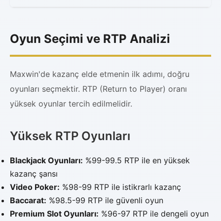
Oyun Seçimi ve RTP Analizi
Maxwin'de kazanç elde etmenin ilk adımı, doğru
oyunları seçmektir. RTP (Return to Player) oranı
yüksek oyunlar tercih edilmelidir.
Yüksek RTP Oyunları
Blackjack Oyunları:
%99-99.5 RTP ile en yüksek
kazanç şansı
Video Poker:
%98-99 RTP ile istikrarlı kazanç
Baccarat:
%98.5-99 RTP ile güvenli oyun
Premium Slot Oyunları:
%96-97 RTP ile dengeli oyun