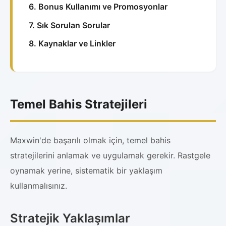
6. Bonus Kullanımı ve Promosyonlar
7. Sık Sorulan Sorular
8. Kaynaklar ve Linkler
Temel Bahis Stratejileri
Maxwin'de başarılı olmak için, temel bahis
stratejilerini anlamak ve uygulamak gerekir. Rastgele
oynamak yerine, sistematik bir yaklaşım
kullanmalısınız.
Stratejik Yaklaşımlar