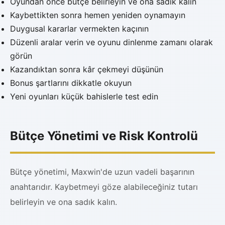
Oyundan önce bütçe belirleyin ve ona sadık kalın
Kaybettikten sonra hemen yeniden oynamayın
Duygusal kararlar vermekten kaçının
Düzenli aralar verin ve oyunu dinlenme zamanı olarak
görün
Kazandıktan sonra kâr çekmeyi düşünün
Bonus şartlarını dikkatle okuyun
Yeni oyunları küçük bahislerle test edin
Bütçe Yönetimi ve Risk Kontrolü
Bütçe yönetimi, Maxwin'de uzun vadeli başarının
anahtarıdır. Kaybetmeyi göze alabileceğiniz tutarı
belirleyin ve ona sadık kalın.