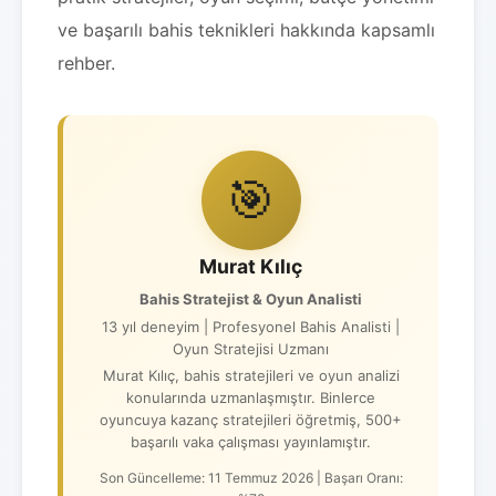
ve başarılı bahis teknikleri hakkında kapsamlı
rehber.
🎯
Murat Kılıç
Bahis Stratejist & Oyun Analisti
13 yıl deneyim | Profesyonel Bahis Analisti |
Oyun Stratejisi Uzmanı
Murat Kılıç, bahis stratejileri ve oyun analizi
konularında uzmanlaşmıştır. Binlerce
oyuncuya kazanç stratejileri öğretmiş, 500+
başarılı vaka çalışması yayınlamıştır.
Son Güncelleme: 11 Temmuz 2026 | Başarı Oranı: