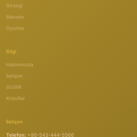
Strateji
Maxwin
Oyunlar
Bilgi
Hakkımızda
İletişim
Gizlilik
Koşullar
İletişim
Telefon:
+90-543-444-5566