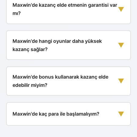
Maxwin'de kazanç elde etmenin garantisi var
▼
mı?
Maxwin'de hangi oyunlar daha yüksek
▼
kazanç sağlar?
Maxwin'de bonus kullanarak kazanç elde
▼
edebilir miyim?
▼
Maxwin'de kaç para ile başlamalıyım?