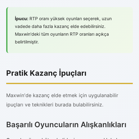
İpucu:
RTP oranı yüksek oyunları seçerek, uzun
vadede daha fazla kazanç elde edebilirsiniz.
Maxwin'deki tüm oyunların RTP oranları açıkça
belirtilmiştir.
Pratik Kazanç İpuçları
Maxwin'de kazanç elde etmek için uygulanabilir
ipuçları ve teknikleri burada bulabilirsiniz.
Başarılı Oyuncuların Alışkanlıkları