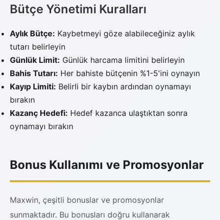
Bütçe Yönetimi Kuralları
Aylık Bütçe:
Kaybetmeyi göze alabileceğiniz aylık
tutarı belirleyin
Günlük Limit:
Günlük harcama limitini belirleyin
Bahis Tutarı:
Her bahiste bütçenin %1-5'ini oynayın
Kayıp Limiti:
Belirli bir kaybın ardından oynamayı
bırakın
Kazanç Hedefi:
Hedef kazanca ulaştıktan sonra
oynamayı bırakın
Bonus Kullanımı ve Promosyonlar
Maxwin, çeşitli bonuslar ve promosyonlar
sunmaktadır. Bu bonusları doğru kullanarak