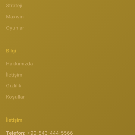
Strateji
Maxwin
Oyunlar
Bilgi
Hakkımızda
İletişim
Gizlilik
Koşullar
İletişim
Telefon:
+90-543-444-5566