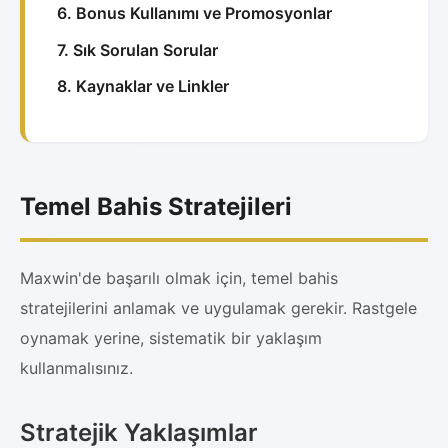
6. Bonus Kullanımı ve Promosyonlar
7. Sık Sorulan Sorular
8. Kaynaklar ve Linkler
Temel Bahis Stratejileri
Maxwin'de başarılı olmak için, temel bahis
stratejilerini anlamak ve uygulamak gerekir. Rastgele
oynamak yerine, sistematik bir yaklaşım
kullanmalısınız.
Stratejik Yaklaşımlar