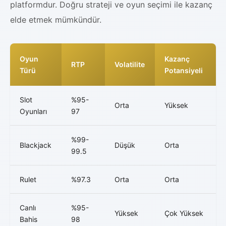
platformdur. Doğru strateji ve oyun seçimi ile kazanç
elde etmek mümkündür.
Oyun
Kazanç
RTP
Volatilite
Türü
Potansiyeli
Slot
%95-
Orta
Yüksek
Oyunları
97
%99-
Blackjack
Düşük
Orta
99.5
Rulet
%97.3
Orta
Orta
Canlı
%95-
Yüksek
Çok Yüksek
Bahis
98