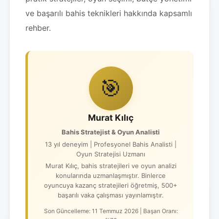
ve başarılı bahis teknikleri hakkında kapsamlı
rehber.
🎯
Murat Kılıç
Bahis Stratejist & Oyun Analisti
13 yıl deneyim | Profesyonel Bahis Analisti |
Oyun Stratejisi Uzmanı
Murat Kılıç, bahis stratejileri ve oyun analizi
konularında uzmanlaşmıştır. Binlerce
oyuncuya kazanç stratejileri öğretmiş, 500+
başarılı vaka çalışması yayınlamıştır.
Son Güncelleme: 11 Temmuz 2026 | Başarı Oranı: