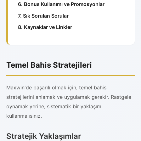
6. Bonus Kullanımı ve Promosyonlar
7. Sık Sorulan Sorular
8. Kaynaklar ve Linkler
Temel Bahis Stratejileri
Maxwin'de başarılı olmak için, temel bahis
stratejilerini anlamak ve uygulamak gerekir. Rastgele
oynamak yerine, sistematik bir yaklaşım
kullanmalısınız.
Stratejik Yaklaşımlar