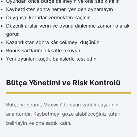
Oyundan önce bütçe belirleyin ve ona sadık kalın
Kaybettikten sonra hemen yeniden oynamayın
Duygusal kararlar vermekten kaçının
Düzenli aralar verin ve oyunu dinlenme zamanı olarak
görün
Kazandıktan sonra kâr çekmeyi düşünün
Bonus şartlarını dikkatle okuyun
Yeni oyunları küçük bahislerle test edin
Bütçe Yönetimi ve Risk Kontrolü
Bütçe yönetimi, Maxwin'de uzun vadeli başarının
anahtarıdır. Kaybetmeyi göze alabileceğiniz tutarı
belirleyin ve ona sadık kalın.