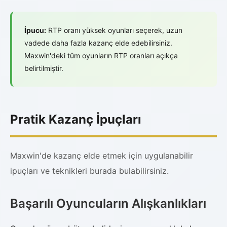
İpucu:
RTP oranı yüksek oyunları seçerek, uzun
vadede daha fazla kazanç elde edebilirsiniz.
Maxwin'deki tüm oyunların RTP oranları açıkça
belirtilmiştir.
Pratik Kazanç İpuçları
Maxwin'de kazanç elde etmek için uygulanabilir
ipuçları ve teknikleri burada bulabilirsiniz.
Başarılı Oyuncuların Alışkanlıkları