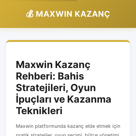
💰 MAXWIN KAZANÇ
Maxwin Kazanç
Rehberi: Bahis
Stratejileri, Oyun
İpuçları ve Kazanma
Teknikleri
Maxwin platformunda kazanç elde etmek için
pratik stratejiler, oyun seçimi, bütçe yönetimi