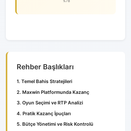
%78
Rehber Başlıkları
1. Temel Bahis Stratejileri
2. Maxwin Platformunda Kazanç
3. Oyun Seçimi ve RTP Analizi
4. Pratik Kazanç İpuçları
5. Bütçe Yönetimi ve Risk Kontrolü