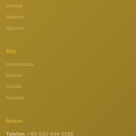
Strateji
Maxwin
Oyunlar
Bilgi
Hakkımızda
İletişim
Gizlilik
Koşullar
İletişim
Telefon:
+90-543-444-5566