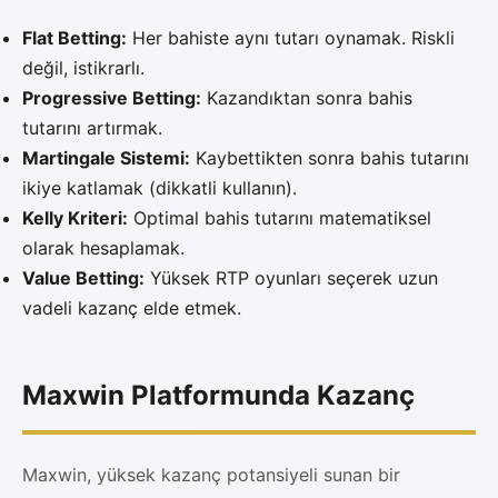
Flat Betting:
Her bahiste aynı tutarı oynamak. Riskli
değil, istikrarlı.
Progressive Betting:
Kazandıktan sonra bahis
tutarını artırmak.
Martingale Sistemi:
Kaybettikten sonra bahis tutarını
ikiye katlamak (dikkatli kullanın).
Kelly Kriteri:
Optimal bahis tutarını matematiksel
olarak hesaplamak.
Value Betting:
Yüksek RTP oyunları seçerek uzun
vadeli kazanç elde etmek.
Maxwin Platformunda Kazanç
Maxwin, yüksek kazanç potansiyeli sunan bir