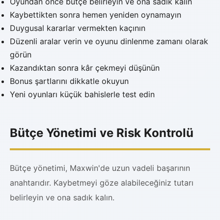
Oyundan önce bütçe belirleyin ve ona sadık kalın
Kaybettikten sonra hemen yeniden oynamayın
Duygusal kararlar vermekten kaçının
Düzenli aralar verin ve oyunu dinlenme zamanı olarak
görün
Kazandıktan sonra kâr çekmeyi düşünün
Bonus şartlarını dikkatle okuyun
Yeni oyunları küçük bahislerle test edin
Bütçe Yönetimi ve Risk Kontrolü
Bütçe yönetimi, Maxwin'de uzun vadeli başarının
anahtarıdır. Kaybetmeyi göze alabileceğiniz tutarı
belirleyin ve ona sadık kalın.