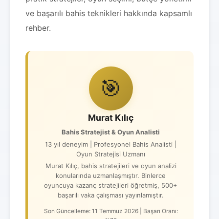
ve başarılı bahis teknikleri hakkında kapsamlı
rehber.
🎯
Murat Kılıç
Bahis Stratejist & Oyun Analisti
13 yıl deneyim | Profesyonel Bahis Analisti |
Oyun Stratejisi Uzmanı
Murat Kılıç, bahis stratejileri ve oyun analizi
konularında uzmanlaşmıştır. Binlerce
oyuncuya kazanç stratejileri öğretmiş, 500+
başarılı vaka çalışması yayınlamıştır.
Son Güncelleme: 11 Temmuz 2026 | Başarı Oranı: