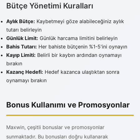
Bütçe Yönetimi Kuralları
Aylık Bütçe:
Kaybetmeyi göze alabileceğiniz aylık
tutarı belirleyin
Günlük Limit:
Günlük harcama limitini belirleyin
Bahis Tutarı:
Her bahiste bütçenin %1-5'ini oynayın
Kayıp Limiti:
Belirli bir kaybın ardından oynamayı
bırakın
Kazanç Hedefi:
Hedef kazanca ulaştıktan sonra
oynamayı bırakın
Bonus Kullanımı ve Promosyonlar
Maxwin, çeşitli bonuslar ve promosyonlar
sunmaktadır. Bu bonusları doğru kullanarak