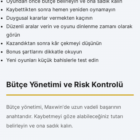
Oyundan önce bütçe belirleyin ve ona sadık kalın
Kaybettikten sonra hemen yeniden oynamayın
Duygusal kararlar vermekten kaçının
Düzenli aralar verin ve oyunu dinlenme zamanı olarak
görün
Kazandıktan sonra kâr çekmeyi düşünün
Bonus şartlarını dikkatle okuyun
Yeni oyunları küçük bahislerle test edin
Bütçe Yönetimi ve Risk Kontrolü
Bütçe yönetimi, Maxwin'de uzun vadeli başarının
anahtarıdır. Kaybetmeyi göze alabileceğiniz tutarı
belirleyin ve ona sadık kalın.