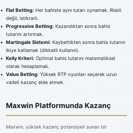
Flat Betting:
Her bahiste aynı tutarı oynamak. Riskli
değil, istikrarlı.
Progressive Betting:
Kazandıktan sonra bahis
tutarını artırmak.
Martingale Sistemi:
Kaybettikten sonra bahis tutarını
ikiye katlamak (dikkatli kullanın).
Kelly Kriteri:
Optimal bahis tutarını matematiksel
olarak hesaplamak.
Value Betting:
Yüksek RTP oyunları seçerek uzun
vadeli kazanç elde etmek.
Maxwin Platformunda Kazanç
Maxwin, yüksek kazanç potansiyeli sunan bir