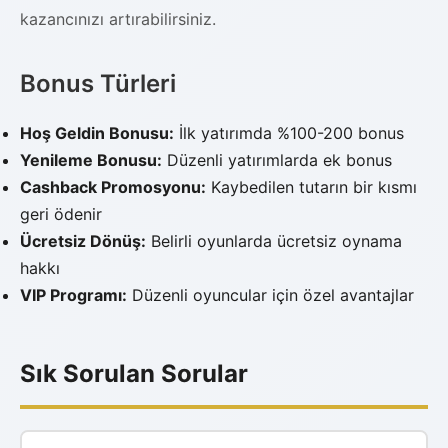
kazancınızı artırabilirsiniz.
Bonus Türleri
Hoş Geldin Bonusu:
İlk yatırımda %100-200 bonus
Yenileme Bonusu:
Düzenli yatırımlarda ek bonus
Cashback Promosyonu:
Kaybedilen tutarın bir kısmı
geri ödenir
Ücretsiz Dönüş:
Belirli oyunlarda ücretsiz oynama
hakkı
VIP Programı:
Düzenli oyuncular için özel avantajlar
Sık Sorulan Sorular