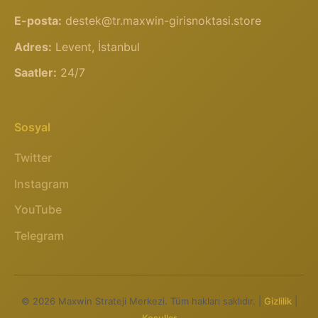
E-posta:
destek@tr.maxwin-girisnoktasi.store
Adres:
Levent, İstanbul
Saatler:
24/7
Sosyal
Twitter
Instagram
YouTube
Telegram
© 2026 Maxwin Strateji Merkezi. Tüm hakları saklıdır. |
Gizlilik
|