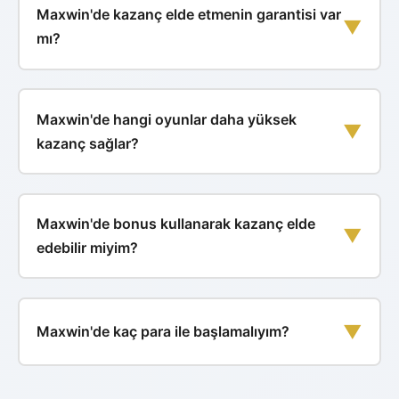
Maxwin'de kazanç elde etmenin garantisi var
▼
mı?
Maxwin'de hangi oyunlar daha yüksek
▼
kazanç sağlar?
Maxwin'de bonus kullanarak kazanç elde
▼
edebilir miyim?
▼
Maxwin'de kaç para ile başlamalıyım?