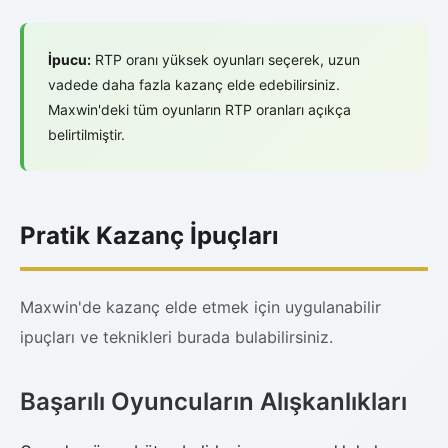
İpucu:
RTP oranı yüksek oyunları seçerek, uzun
vadede daha fazla kazanç elde edebilirsiniz.
Maxwin'deki tüm oyunların RTP oranları açıkça
belirtilmiştir.
Pratik Kazanç İpuçları
Maxwin'de kazanç elde etmek için uygulanabilir
ipuçları ve teknikleri burada bulabilirsiniz.
Başarılı Oyuncuların Alışkanlıkları