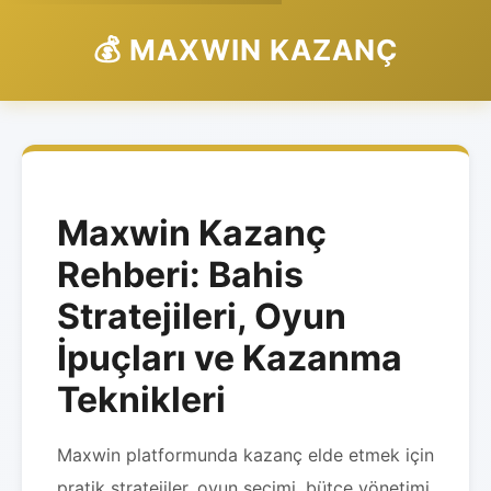
💰 MAXWIN KAZANÇ
Maxwin Kazanç
Rehberi: Bahis
Stratejileri, Oyun
İpuçları ve Kazanma
Teknikleri
Maxwin platformunda kazanç elde etmek için
pratik stratejiler, oyun seçimi, bütçe yönetimi