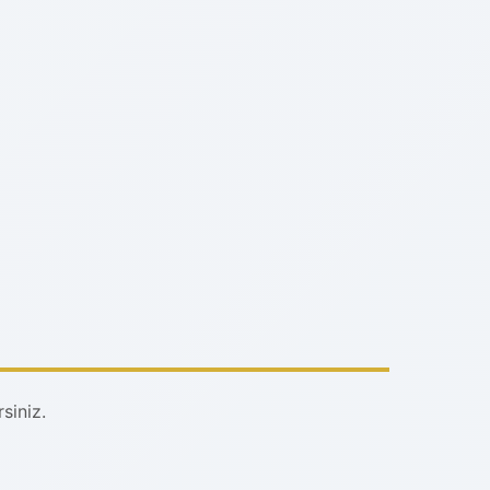
siniz.