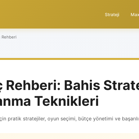
Strateji
Max
 Rehberi
ehberi: Bahis Strate
anma Teknikleri
pratik stratejiler, oyun seçimi, bütçe yönetimi ve başarılı