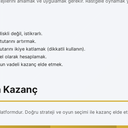
tejilerini anlamak ve uygulamak gerekir. Rastgele oynamak ye
li değil, istikrarlı.
utarını artırmak.
arını ikiye katlamak (dikkatli kullanın).
el olarak hesaplamak.
un vadeli kazanç elde etmek.
a Kazanç
latformdur. Doğru strateji ve oyun seçimi ile kazanç elde