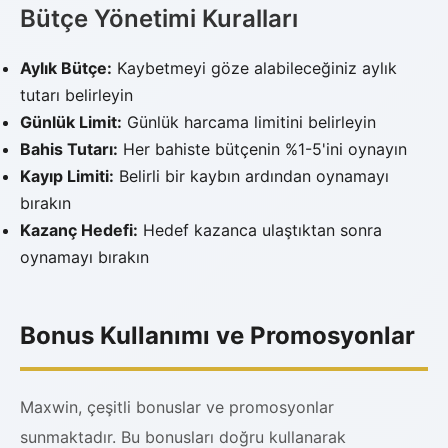
Bütçe Yönetimi Kuralları
Aylık Bütçe:
Kaybetmeyi göze alabileceğiniz aylık
tutarı belirleyin
Günlük Limit:
Günlük harcama limitini belirleyin
Bahis Tutarı:
Her bahiste bütçenin %1-5'ini oynayın
Kayıp Limiti:
Belirli bir kaybın ardından oynamayı
bırakın
Kazanç Hedefi:
Hedef kazanca ulaştıktan sonra
oynamayı bırakın
Bonus Kullanımı ve Promosyonlar
Maxwin, çeşitli bonuslar ve promosyonlar
sunmaktadır. Bu bonusları doğru kullanarak