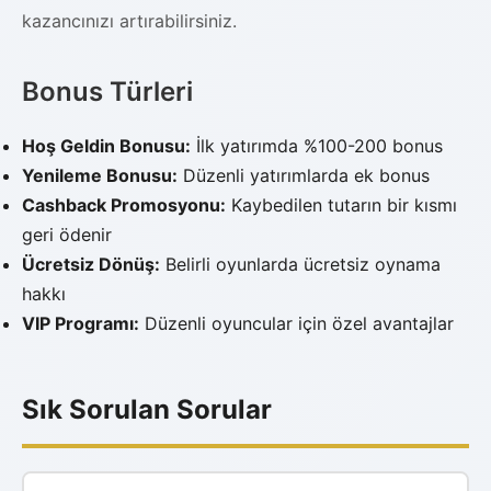
kazancınızı artırabilirsiniz.
Bonus Türleri
Hoş Geldin Bonusu:
İlk yatırımda %100-200 bonus
Yenileme Bonusu:
Düzenli yatırımlarda ek bonus
Cashback Promosyonu:
Kaybedilen tutarın bir kısmı
geri ödenir
Ücretsiz Dönüş:
Belirli oyunlarda ücretsiz oynama
hakkı
VIP Programı:
Düzenli oyuncular için özel avantajlar
Sık Sorulan Sorular