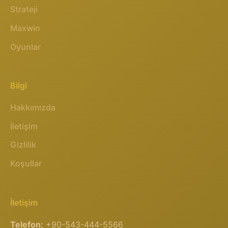
Strateji
Maxwin
Oyunlar
Bilgi
Hakkımızda
İletişim
Gizlilik
Koşullar
İletişim
Telefon:
+90-543-444-5566