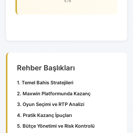
%78
Rehber Başlıkları
1. Temel Bahis Stratejileri
2. Maxwin Platformunda Kazanç
3. Oyun Seçimi ve RTP Analizi
4. Pratik Kazanç İpuçları
5. Bütçe Yönetimi ve Risk Kontrolü