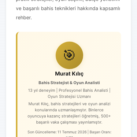
ve başarılı bahis teknikleri hakkında kapsamlı
rehber.
🎯
Murat Kılıç
Bahis Stratejist & Oyun Analisti
13 yıl deneyim | Profesyonel Bahis Analisti |
Oyun Stratejisi Uzmanı
Murat Kılıç, bahis stratejileri ve oyun analizi
konularında uzmanlaşmıştır. Binlerce
oyuncuya kazanç stratejileri öğretmiş, 500+
başarılı vaka çalışması yayınlamıştır.
Son Güncelleme: 11 Temmuz 2026 | Başarı Oranı: