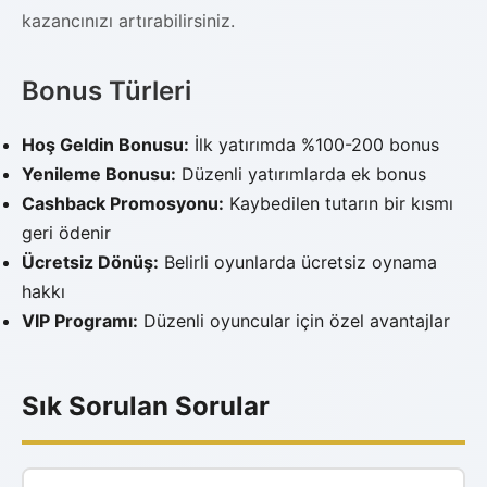
kazancınızı artırabilirsiniz.
Bonus Türleri
Hoş Geldin Bonusu:
İlk yatırımda %100-200 bonus
Yenileme Bonusu:
Düzenli yatırımlarda ek bonus
Cashback Promosyonu:
Kaybedilen tutarın bir kısmı
geri ödenir
Ücretsiz Dönüş:
Belirli oyunlarda ücretsiz oynama
hakkı
VIP Programı:
Düzenli oyuncular için özel avantajlar
Sık Sorulan Sorular