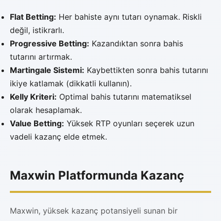
Flat Betting:
Her bahiste aynı tutarı oynamak. Riskli
değil, istikrarlı.
Progressive Betting:
Kazandıktan sonra bahis
tutarını artırmak.
Martingale Sistemi:
Kaybettikten sonra bahis tutarını
ikiye katlamak (dikkatli kullanın).
Kelly Kriteri:
Optimal bahis tutarını matematiksel
olarak hesaplamak.
Value Betting:
Yüksek RTP oyunları seçerek uzun
vadeli kazanç elde etmek.
Maxwin Platformunda Kazanç
Maxwin, yüksek kazanç potansiyeli sunan bir