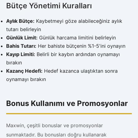
Bütçe Yönetimi Kuralları
Aylık Bütçe:
Kaybetmeyi göze alabileceğiniz aylık
tutarı belirleyin
Günlük Limit:
Günlük harcama limitini belirleyin
Bahis Tutarı:
Her bahiste bütçenin %1-5'ini oynayın
Kayıp Limiti:
Belirli bir kaybın ardından oynamayı
bırakın
Kazanç Hedefi:
Hedef kazanca ulaştıktan sonra
oynamayı bırakın
Bonus Kullanımı ve Promosyonlar
Maxwin, çeşitli bonuslar ve promosyonlar
sunmaktadır. Bu bonusları doğru kullanarak