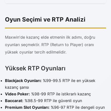
Oyun Seçimi ve RTP Analizi
Maxwin'de kazanç elde etmenin ilk adımı, doğru
oyunları seçmektir. RTP (Return to Player) oranı
yüksek oyunlar tercih edilmelidir.
Yüksek RTP Oyunları
Blackjack Oyunları:
%99-99.5 RTP ile en yüksek
kazanç şansı
Video Poker:
%98-99 RTP ile istikrarlı kazanç
Baccarat:
%98.5-99 RTP ile güvenli oyun
Premium Slot Oyunları:
%96-97 RTP ile dengeli oyun