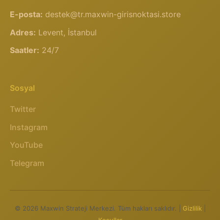
E-posta:
destek@tr.maxwin-girisnoktasi.store
Adres:
Levent, İstanbul
Saatler:
24/7
Sosyal
Twitter
Instagram
YouTube
Telegram
© 2026 Maxwin Strateji Merkezi. Tüm hakları saklıdır. |
Gizlilik
|