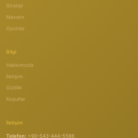
Strateji
Maxwin
Oyunlar
Bilgi
Hakkımızda
İletişim
Gizlilik
Koşullar
İletişim
Telefon:
+90-543-444-5566