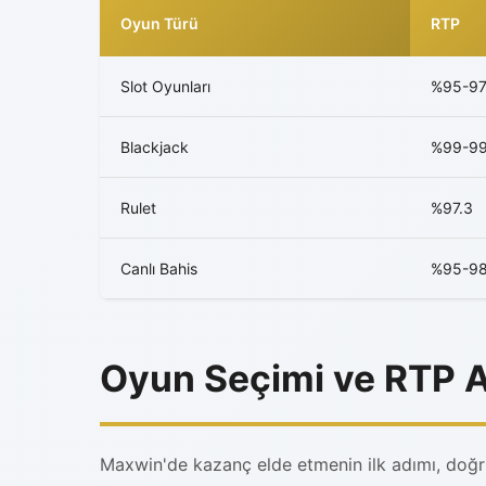
Oyun Türü
RTP
Slot Oyunları
%95-9
Blackjack
%99-99
Rulet
%97.3
Canlı Bahis
%95-9
Oyun Seçimi ve RTP A
Maxwin'de kazanç elde etmenin ilk adımı, doğru 