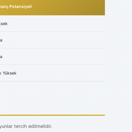
zanç Potansiyeli
ksek
ta
ta
k Yüksek
nlar tercih edilmelidir.