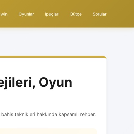
win
Oyunlar
İpuçları
Bütçe
Sorular
jileri, Oyun
 bahis teknikleri hakkında kapsamlı rehber.