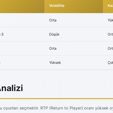
Volatilite
Ka
7
Orta
Yü
.5
Düşük
Or
Orta
Or
8
Yüksek
Ço
nalizi
oyunları seçmektir. RTP (Return to Player) oranı yüksek oyu