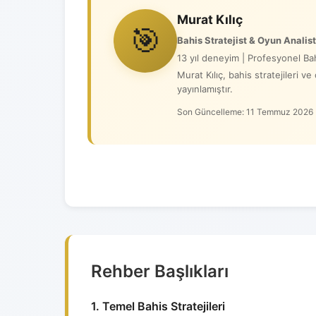
Murat Kılıç
🎯
Bahis Stratejist & Oyun Analist
13 yıl deneyim | Profesyonel Bah
Murat Kılıç, bahis stratejileri 
yayınlamıştır.
Son Güncelleme: 11 Temmuz 2026 |
Rehber Başlıkları
1. Temel Bahis Stratejileri