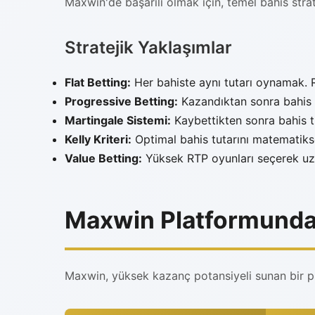
Maxwin'de başarılı olmak için, temel bahis stra
Stratejik Yaklaşımlar
Flat Betting:
Her bahiste aynı tutarı oynamak. Risk
Progressive Betting:
Kazandıktan sonra bahis t
Martingale Sistemi:
Kaybettikten sonra bahis tut
Kelly Kriteri:
Optimal bahis tutarını matematiks
Value Betting:
Yüksek RTP oyunları seçerek uz
Maxwin Platformund
Maxwin, yüksek kazanç potansiyeli sunan bir p