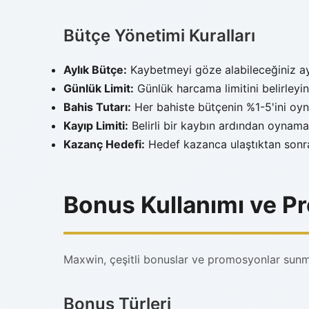
Bütçe Yönetimi Kuralları
Aylık Bütçe:
Kaybetmeyi göze alabileceğiniz aylı
Günlük Limit:
Günlük harcama limitini belirleyin
Bahis Tutarı:
Her bahiste bütçenin %1-5'ini oyn
Kayıp Limiti:
Belirli bir kaybın ardından oynama
Kazanç Hedefi:
Hedef kazanca ulaştıktan sonr
Bonus Kullanımı ve P
Maxwin, çeşitli bonuslar ve promosyonlar sunmak
Bonus Türleri