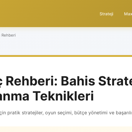
Strateji
Max
 Rehberi
ehberi: Bahis Strate
anma Teknikleri
pratik stratejiler, oyun seçimi, bütçe yönetimi ve başarılı