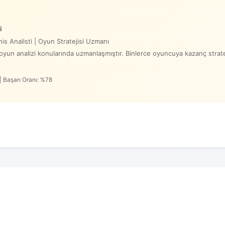
i
is Analisti | Oyun Stratejisi Uzmanı
ve oyun analizi konularında uzmanlaşmıştır. Binlerce oyuncuya kazanç strate
 Başarı Oranı: %78