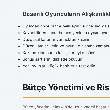
Başarılı Oyuncuların Alışkanlıkl
Oyundan önce bütçe belirleyin ve ona sadık kal
Kaybettikten sonra hemen yeniden oynamayın
Duygusal kararlar vermekten kaçının
Düzenli aralar verin ve oyunu dinlenme zamanı
Kazandıktan sonra kâr çekmeyi düşünün
Bonus şartlarını dikkatle okuyun
Yeni oyunları küçük bahislerle test edin
Bütçe Yönetimi ve Ris
Bütçe yönetimi, Maxwin'de uzun vadeli başarının