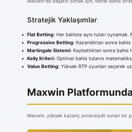
Maxwin'de başarılı olmak için, temel bahis stra
Stratejik Yaklaşımlar
Flat Betting:
Her bahiste aynı tutarı oynamak. Risk
Progressive Betting:
Kazandıktan sonra bahis t
Martingale Sistemi:
Kaybettikten sonra bahis tut
Kelly Kriteri:
Optimal bahis tutarını matematiks
Value Betting:
Yüksek RTP oyunları seçerek uz
Maxwin Platformund
Maxwin, yüksek kazanç potansiyeli sunan bir p