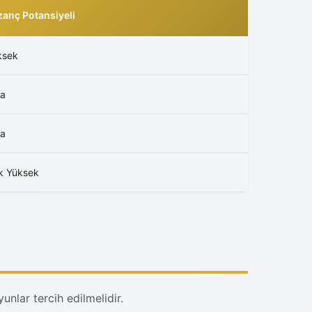
zanç Potansiyeli
ksek
ta
ta
k Yüksek
nlar tercih edilmelidir.