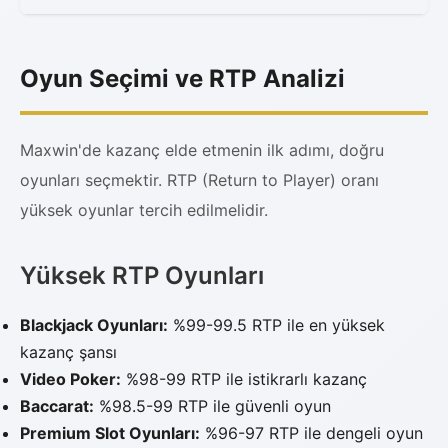
Oyun Seçimi ve RTP Analizi
Maxwin'de kazanç elde etmenin ilk adımı, doğru
oyunları seçmektir. RTP (Return to Player) oranı
yüksek oyunlar tercih edilmelidir.
Yüksek RTP Oyunları
Blackjack Oyunları:
%99-99.5 RTP ile en yüksek
kazanç şansı
Video Poker:
%98-99 RTP ile istikrarlı kazanç
Baccarat:
%98.5-99 RTP ile güvenli oyun
Premium Slot Oyunları:
%96-97 RTP ile dengeli oyun