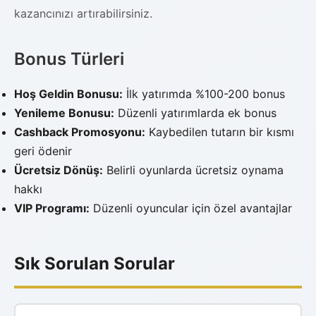
kazancınızı artırabilirsiniz.
Bonus Türleri
Hoş Geldin Bonusu:
İlk yatırımda %100-200 bonus
Yenileme Bonusu:
Düzenli yatırımlarda ek bonus
Cashback Promosyonu:
Kaybedilen tutarın bir kısmı
geri ödenir
Ücretsiz Dönüş:
Belirli oyunlarda ücretsiz oynama
hakkı
VIP Programı:
Düzenli oyuncular için özel avantajlar
Sık Sorulan Sorular