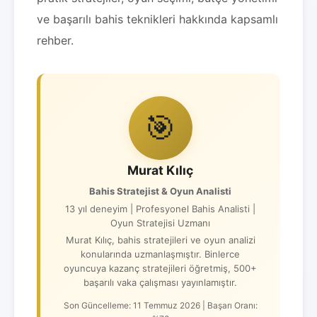
ve başarılı bahis teknikleri hakkında kapsamlı
rehber.
🎯
Murat Kılıç
Bahis Stratejist & Oyun Analisti
13 yıl deneyim | Profesyonel Bahis Analisti |
Oyun Stratejisi Uzmanı
Murat Kılıç, bahis stratejileri ve oyun analizi
konularında uzmanlaşmıştır. Binlerce
oyuncuya kazanç stratejileri öğretmiş, 500+
başarılı vaka çalışması yayınlamıştır.
Son Güncelleme: 11 Temmuz 2026 | Başarı Oranı: