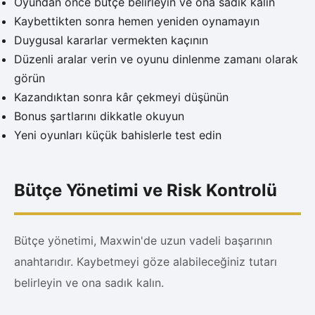
Oyundan önce bütçe belirleyin ve ona sadık kalın
Kaybettikten sonra hemen yeniden oynamayın
Duygusal kararlar vermekten kaçının
Düzenli aralar verin ve oyunu dinlenme zamanı olarak
görün
Kazandıktan sonra kâr çekmeyi düşünün
Bonus şartlarını dikkatle okuyun
Yeni oyunları küçük bahislerle test edin
Bütçe Yönetimi ve Risk Kontrolü
Bütçe yönetimi, Maxwin'de uzun vadeli başarının
anahtarıdır. Kaybetmeyi göze alabileceğiniz tutarı
belirleyin ve ona sadık kalın.