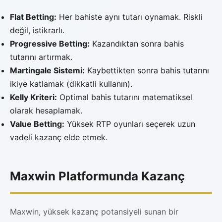
Flat Betting:
Her bahiste aynı tutarı oynamak. Riskli
değil, istikrarlı.
Progressive Betting:
Kazandıktan sonra bahis
tutarını artırmak.
Martingale Sistemi:
Kaybettikten sonra bahis tutarını
ikiye katlamak (dikkatli kullanın).
Kelly Kriteri:
Optimal bahis tutarını matematiksel
olarak hesaplamak.
Value Betting:
Yüksek RTP oyunları seçerek uzun
vadeli kazanç elde etmek.
Maxwin Platformunda Kazanç
Maxwin, yüksek kazanç potansiyeli sunan bir