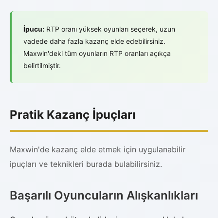
İpucu:
RTP oranı yüksek oyunları seçerek, uzun
vadede daha fazla kazanç elde edebilirsiniz.
Maxwin'deki tüm oyunların RTP oranları açıkça
belirtilmiştir.
Pratik Kazanç İpuçları
Maxwin'de kazanç elde etmek için uygulanabilir
ipuçları ve teknikleri burada bulabilirsiniz.
Başarılı Oyuncuların Alışkanlıkları