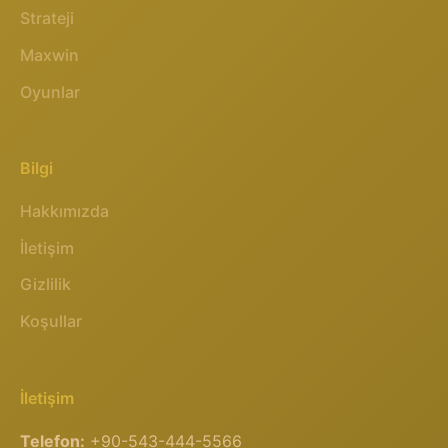
Strateji
Maxwin
Oyunlar
Bilgi
Hakkımızda
İletişim
Gizlilik
Koşullar
İletişim
Telefon:
+90-543-444-5566