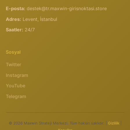
E-posta:
destek@tr.maxwin-girisnoktasi.store
Adres:
Levent, İstanbul
Saatler:
24/7
Sosyal
Twitter
Instagram
YouTube
Telegram
© 2026 Maxwin Strateji Merkezi. Tüm hakları saklıdır. |
Gizlilik
|