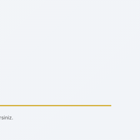
siniz.