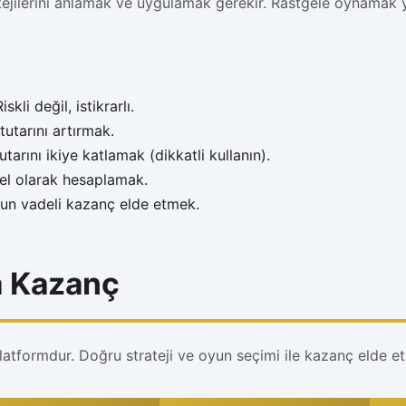
tejilerini anlamak ve uygulamak gerekir. Rastgele oynamak ye
li değil, istikrarlı.
utarını artırmak.
arını ikiye katlamak (dikkatli kullanın).
el olarak hesaplamak.
un vadeli kazanç elde etmek.
a Kazanç
latformdur. Doğru strateji ve oyun seçimi ile kazanç elde