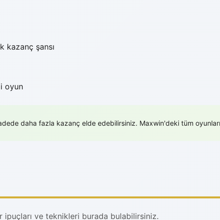
k kazanç şansı
i oyun
ede daha fazla kazanç elde edebilirsiniz. Maxwin'deki tüm oyunların R
puçları ve teknikleri burada bulabilirsiniz.