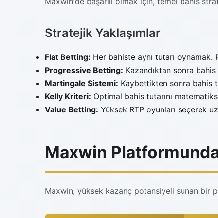
Maxwin'de başarılı olmak için, temel bahis stra
Stratejik Yaklaşımlar
Flat Betting:
Her bahiste aynı tutarı oynamak. Risk
Progressive Betting:
Kazandıktan sonra bahis t
Martingale Sistemi:
Kaybettikten sonra bahis tut
Kelly Kriteri:
Optimal bahis tutarını matematiks
Value Betting:
Yüksek RTP oyunları seçerek uz
Maxwin Platformund
Maxwin, yüksek kazanç potansiyeli sunan bir p