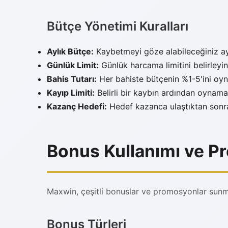
Bütçe Yönetimi Kuralları
Aylık Bütçe:
Kaybetmeyi göze alabileceğiniz aylı
Günlük Limit:
Günlük harcama limitini belirleyin
Bahis Tutarı:
Her bahiste bütçenin %1-5'ini oyn
Kayıp Limiti:
Belirli bir kaybın ardından oynama
Kazanç Hedefi:
Hedef kazanca ulaştıktan sonr
Bonus Kullanımı ve P
Maxwin, çeşitli bonuslar ve promosyonlar sunmak
Bonus Türleri