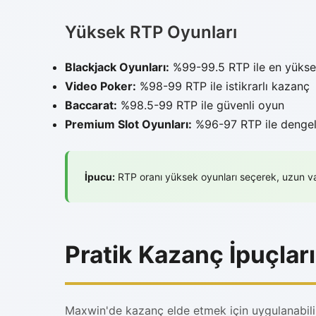
Yüksek RTP Oyunları
Blackjack Oyunları:
%99-99.5 RTP ile en yükse
Video Poker:
%98-99 RTP ile istikrarlı kazanç
Baccarat:
%98.5-99 RTP ile güvenli oyun
Premium Slot Oyunları:
%96-97 RTP ile dengel
İpucu:
RTP oranı yüksek oyunları seçerek, uzun vad
Pratik Kazanç İpuçları
Maxwin'de kazanç elde etmek için uygulanabilir i