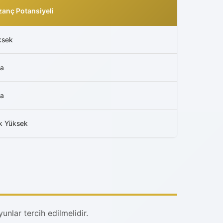
zanç Potansiyeli
ksek
ta
ta
k Yüksek
nlar tercih edilmelidir.