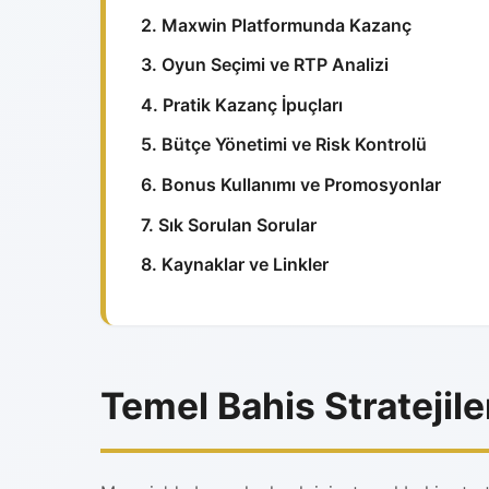
2. Maxwin Platformunda Kazanç
3. Oyun Seçimi ve RTP Analizi
4. Pratik Kazanç İpuçları
5. Bütçe Yönetimi ve Risk Kontrolü
6. Bonus Kullanımı ve Promosyonlar
7. Sık Sorulan Sorular
8. Kaynaklar ve Linkler
Temel Bahis Stratejile