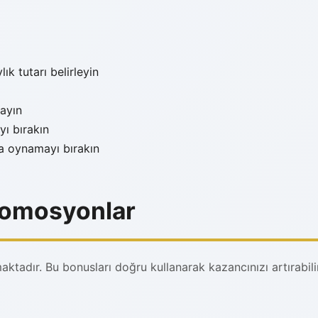
k tutarı belirleyin
ayın
yı bırakın
a oynamayı bırakın
romosyonlar
tadır. Bu bonusları doğru kullanarak kazancınızı artırabilir