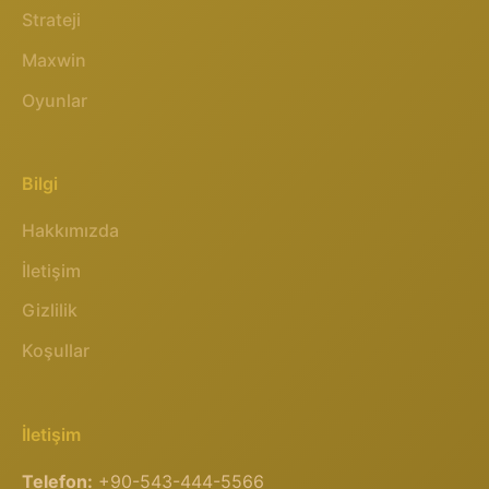
Strateji
Maxwin
Oyunlar
Bilgi
Hakkımızda
İletişim
Gizlilik
Koşullar
İletişim
Telefon:
+90-543-444-5566