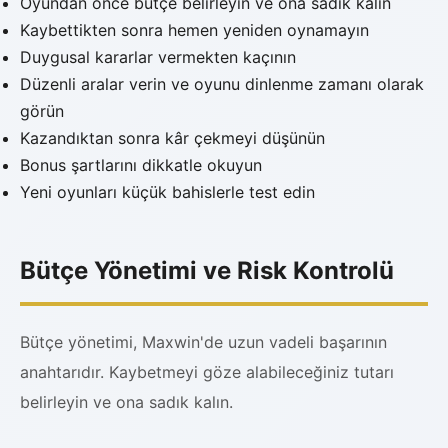
Oyundan önce bütçe belirleyin ve ona sadık kalın
Kaybettikten sonra hemen yeniden oynamayın
Duygusal kararlar vermekten kaçının
Düzenli aralar verin ve oyunu dinlenme zamanı olarak
görün
Kazandıktan sonra kâr çekmeyi düşünün
Bonus şartlarını dikkatle okuyun
Yeni oyunları küçük bahislerle test edin
Bütçe Yönetimi ve Risk Kontrolü
Bütçe yönetimi, Maxwin'de uzun vadeli başarının
anahtarıdır. Kaybetmeyi göze alabileceğiniz tutarı
belirleyin ve ona sadık kalın.