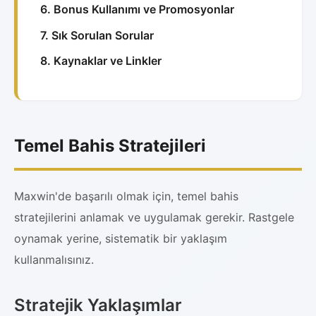
6. Bonus Kullanımı ve Promosyonlar
7. Sık Sorulan Sorular
8. Kaynaklar ve Linkler
Temel Bahis Stratejileri
Maxwin'de başarılı olmak için, temel bahis
stratejilerini anlamak ve uygulamak gerekir. Rastgele
oynamak yerine, sistematik bir yaklaşım
kullanmalısınız.
Stratejik Yaklaşımlar