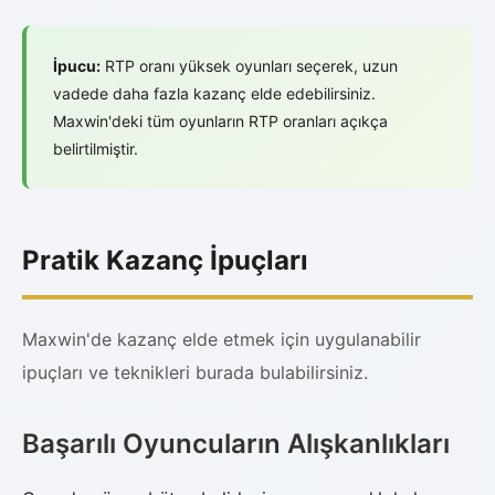
İpucu:
RTP oranı yüksek oyunları seçerek, uzun
vadede daha fazla kazanç elde edebilirsiniz.
Maxwin'deki tüm oyunların RTP oranları açıkça
belirtilmiştir.
Pratik Kazanç İpuçları
Maxwin'de kazanç elde etmek için uygulanabilir
ipuçları ve teknikleri burada bulabilirsiniz.
Başarılı Oyuncuların Alışkanlıkları