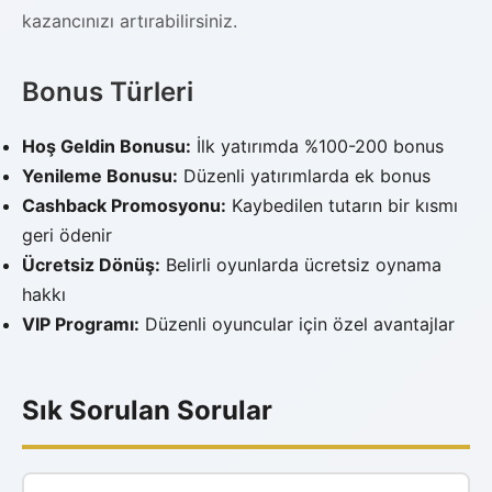
kazancınızı artırabilirsiniz.
Bonus Türleri
Hoş Geldin Bonusu:
İlk yatırımda %100-200 bonus
Yenileme Bonusu:
Düzenli yatırımlarda ek bonus
Cashback Promosyonu:
Kaybedilen tutarın bir kısmı
geri ödenir
Ücretsiz Dönüş:
Belirli oyunlarda ücretsiz oynama
hakkı
VIP Programı:
Düzenli oyuncular için özel avantajlar
Sık Sorulan Sorular