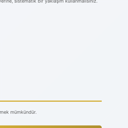
rine, sistematik bir yaklaşım kullanmalısınız.
 etmek mümkündür.