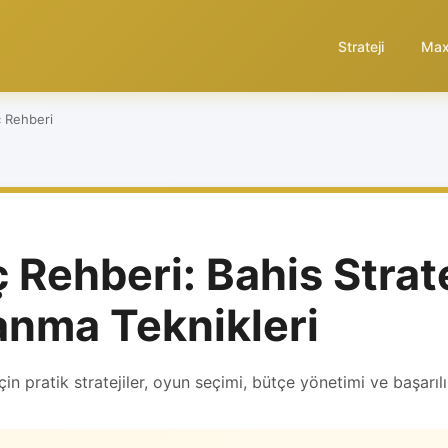
Strateji
Max
 Rehberi
ehberi: Bahis Strate
anma Teknikleri
pratik stratejiler, oyun seçimi, bütçe yönetimi ve başarılı