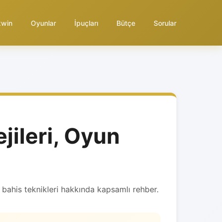
win
Oyunlar
İpuçları
Bütçe
Sorular
jileri, Oyun
 bahis teknikleri hakkında kapsamlı rehber.