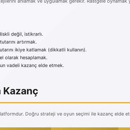
tejilerini anlamak ve uygulamak gerekir. Rastgele oynamak ye
li değil, istikrarlı.
utarını artırmak.
arını ikiye katlamak (dikkatli kullanın).
el olarak hesaplamak.
un vadeli kazanç elde etmek.
a Kazanç
latformdur. Doğru strateji ve oyun seçimi ile kazanç elde