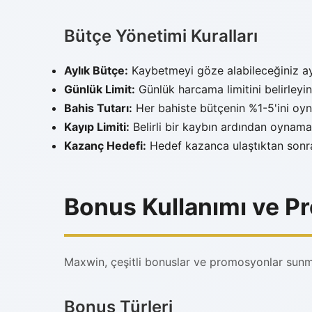
Bütçe Yönetimi Kuralları
Aylık Bütçe:
Kaybetmeyi göze alabileceğiniz aylı
Günlük Limit:
Günlük harcama limitini belirleyin
Bahis Tutarı:
Her bahiste bütçenin %1-5'ini oyn
Kayıp Limiti:
Belirli bir kaybın ardından oynama
Kazanç Hedefi:
Hedef kazanca ulaştıktan sonr
Bonus Kullanımı ve P
Maxwin, çeşitli bonuslar ve promosyonlar sunmak
Bonus Türleri