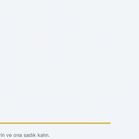
in ve ona sadık kalın.