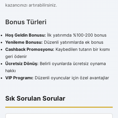
kazancınızı artırabilirsiniz.
Bonus Türleri
Hoş Geldin Bonusu:
İlk yatırımda %100-200 bonus
Yenileme Bonusu:
Düzenli yatırımlarda ek bonus
Cashback Promosyonu:
Kaybedilen tutarın bir kısmı
geri ödenir
Ücretsiz Dönüş:
Belirli oyunlarda ücretsiz oynama
hakkı
VIP Programı:
Düzenli oyuncular için özel avantajlar
Sık Sorulan Sorular