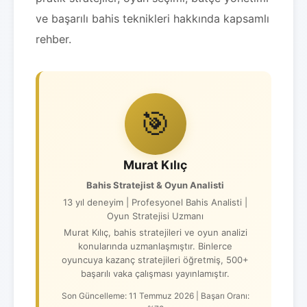
ve başarılı bahis teknikleri hakkında kapsamlı
rehber.
🎯
Murat Kılıç
Bahis Stratejist & Oyun Analisti
13 yıl deneyim | Profesyonel Bahis Analisti |
Oyun Stratejisi Uzmanı
Murat Kılıç, bahis stratejileri ve oyun analizi
konularında uzmanlaşmıştır. Binlerce
oyuncuya kazanç stratejileri öğretmiş, 500+
başarılı vaka çalışması yayınlamıştır.
Son Güncelleme: 11 Temmuz 2026 | Başarı Oranı: