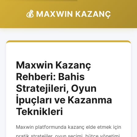
💰 MAXWIN KAZANÇ
Maxwin Kazanç
Rehberi: Bahis
Stratejileri, Oyun
İpuçları ve Kazanma
Teknikleri
Maxwin platformunda kazanç elde etmek için
pratik stratejiler, oyun seçimi, bütçe yönetimi