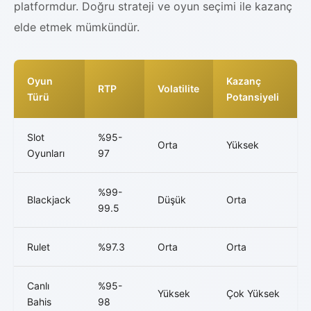
platformdur. Doğru strateji ve oyun seçimi ile kazanç
elde etmek mümkündür.
Oyun
Kazanç
RTP
Volatilite
Türü
Potansiyeli
Slot
%95-
Orta
Yüksek
Oyunları
97
%99-
Blackjack
Düşük
Orta
99.5
Rulet
%97.3
Orta
Orta
Canlı
%95-
Yüksek
Çok Yüksek
Bahis
98