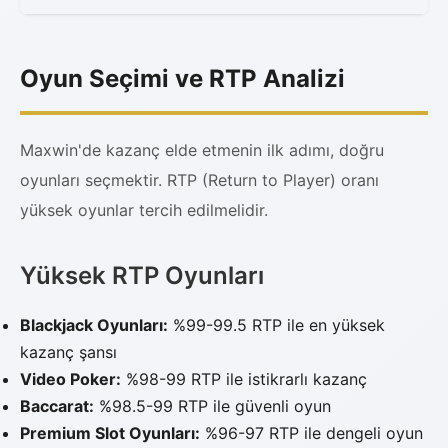
Oyun Seçimi ve RTP Analizi
Maxwin'de kazanç elde etmenin ilk adımı, doğru
oyunları seçmektir. RTP (Return to Player) oranı
yüksek oyunlar tercih edilmelidir.
Yüksek RTP Oyunları
Blackjack Oyunları:
%99-99.5 RTP ile en yüksek
kazanç şansı
Video Poker:
%98-99 RTP ile istikrarlı kazanç
Baccarat:
%98.5-99 RTP ile güvenli oyun
Premium Slot Oyunları:
%96-97 RTP ile dengeli oyun