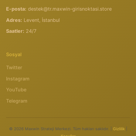
E-posta:
destek@tr.maxwin-girisnoktasi.store
Adres:
Levent, İstanbul
Saatler:
24/7
Sosyal
Twitter
Instagram
YouTube
Telegram
© 2026 Maxwin Strateji Merkezi. Tüm hakları saklıdır. |
Gizlilik
|