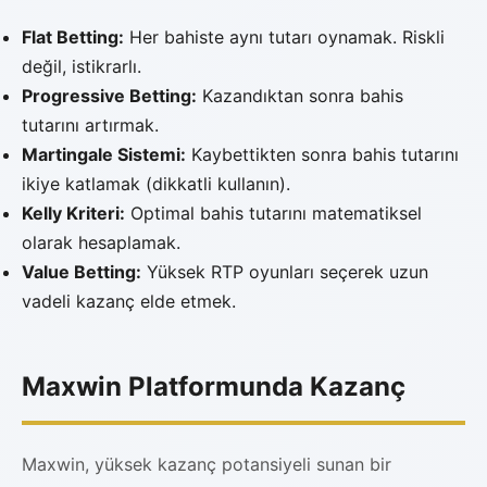
Flat Betting:
Her bahiste aynı tutarı oynamak. Riskli
değil, istikrarlı.
Progressive Betting:
Kazandıktan sonra bahis
tutarını artırmak.
Martingale Sistemi:
Kaybettikten sonra bahis tutarını
ikiye katlamak (dikkatli kullanın).
Kelly Kriteri:
Optimal bahis tutarını matematiksel
olarak hesaplamak.
Value Betting:
Yüksek RTP oyunları seçerek uzun
vadeli kazanç elde etmek.
Maxwin Platformunda Kazanç
Maxwin, yüksek kazanç potansiyeli sunan bir