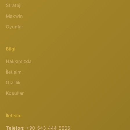
Strateji
Maxwin
Oyunlar
Bilgi
Hakkımızda
İletişim
Gizlilik
Koşullar
İletişim
Telefon:
+90-543-444-5566