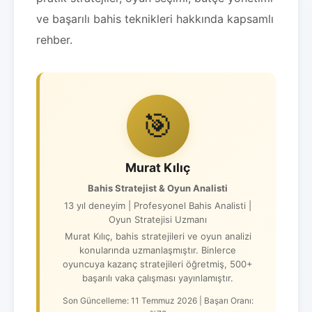
ve başarılı bahis teknikleri hakkında kapsamlı
rehber.
🎯
Murat Kılıç
Bahis Stratejist & Oyun Analisti
13 yıl deneyim | Profesyonel Bahis Analisti |
Oyun Stratejisi Uzmanı
Murat Kılıç, bahis stratejileri ve oyun analizi
konularında uzmanlaşmıştır. Binlerce
oyuncuya kazanç stratejileri öğretmiş, 500+
başarılı vaka çalışması yayınlamıştır.
Son Güncelleme: 11 Temmuz 2026 | Başarı Oranı: