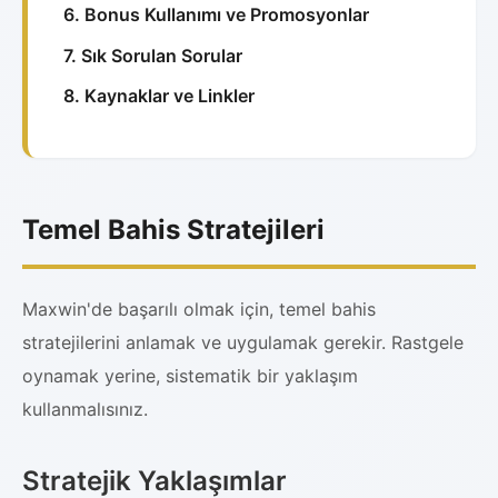
6. Bonus Kullanımı ve Promosyonlar
7. Sık Sorulan Sorular
8. Kaynaklar ve Linkler
Temel Bahis Stratejileri
Maxwin'de başarılı olmak için, temel bahis
stratejilerini anlamak ve uygulamak gerekir. Rastgele
oynamak yerine, sistematik bir yaklaşım
kullanmalısınız.
Stratejik Yaklaşımlar