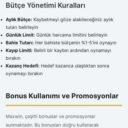
Bütçe Yönetimi Kuralları
Aylık Bütçe:
Kaybetmeyi göze alabileceğiniz aylık
tutarı belirleyin
Günlük Limit:
Günlük harcama limitini belirleyin
Bahis Tutarı:
Her bahiste bütçenin %1-5'ini oynayın
Kayıp Limiti:
Belirli bir kaybın ardından oynamayı
bırakın
Kazanç Hedefi:
Hedef kazanca ulaştıktan sonra
oynamayı bırakın
Bonus Kullanımı ve Promosyonlar
Maxwin, çeşitli bonuslar ve promosyonlar
sunmaktadır. Bu bonusları doğru kullanarak