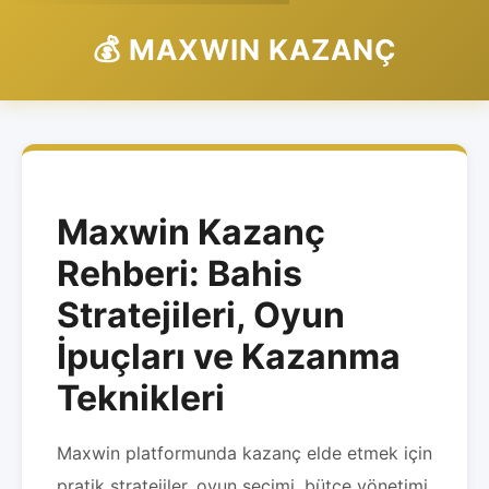
💰 MAXWIN KAZANÇ
Maxwin Kazanç
Rehberi: Bahis
Stratejileri, Oyun
İpuçları ve Kazanma
Teknikleri
Maxwin platformunda kazanç elde etmek için
pratik stratejiler, oyun seçimi, bütçe yönetimi