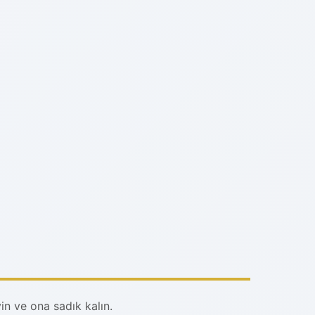
in ve ona sadık kalın.