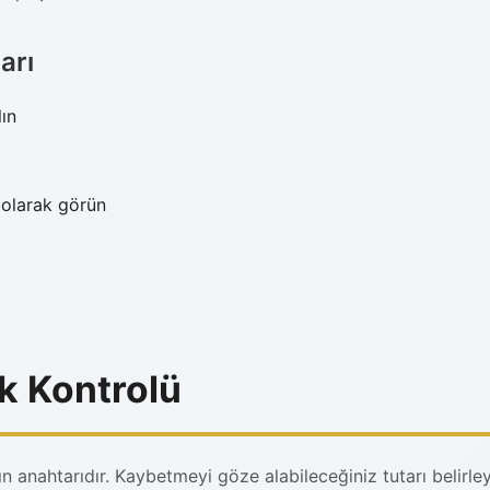
arı
ın
 olarak görün
k Kontrolü
 anahtarıdır. Kaybetmeyi göze alabileceğiniz tutarı belirley