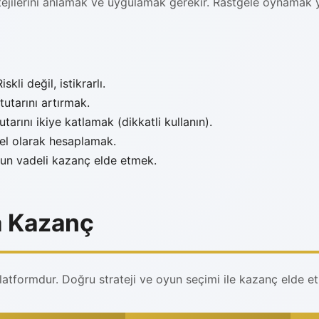
tejilerini anlamak ve uygulamak gerekir. Rastgele oynamak ye
li değil, istikrarlı.
utarını artırmak.
arını ikiye katlamak (dikkatli kullanın).
el olarak hesaplamak.
un vadeli kazanç elde etmek.
a Kazanç
latformdur. Doğru strateji ve oyun seçimi ile kazanç elde