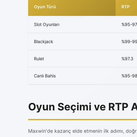
Oyun Türü
RTP
Slot Oyunları
%95-9
Blackjack
%99-99
Rulet
%97.3
Canlı Bahis
%95-9
Oyun Seçimi ve RTP A
Maxwin'de kazanç elde etmenin ilk adımı, doğru 