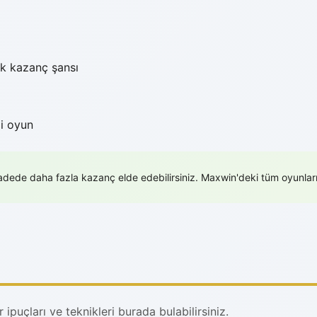
k kazanç şansı
i oyun
ede daha fazla kazanç elde edebilirsiniz. Maxwin'deki tüm oyunların R
puçları ve teknikleri burada bulabilirsiniz.