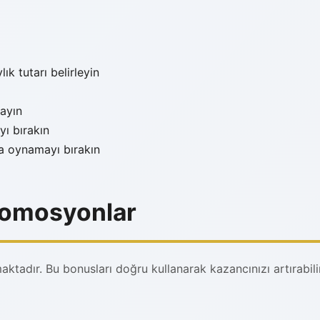
k tutarı belirleyin
ayın
yı bırakın
a oynamayı bırakın
romosyonlar
tadır. Bu bonusları doğru kullanarak kazancınızı artırabilir