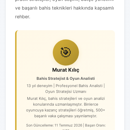
ve başarılı bahis teknikleri hakkında kapsamlı
rehber.
🎯
Murat Kılıç
Bahis Stratejist & Oyun Analisti
13 yıl deneyim | Profesyonel Bahis Analisti |
Oyun Stratejisi Uzmanı
Murat Kılıç, bahis stratejileri ve oyun analizi
konularında uzmanlaşmıştır. Binlerce
oyuncuya kazanç stratejileri öğretmiş, 500+
başarılı vaka çalışması yayınlamıştır.
Son Güncelleme: 11 Temmuz 2026 | Başarı Oranı: