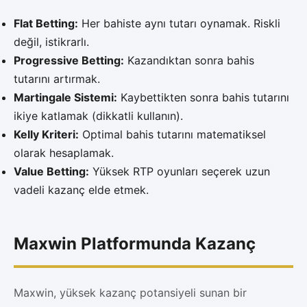
Flat Betting:
Her bahiste aynı tutarı oynamak. Riskli
değil, istikrarlı.
Progressive Betting:
Kazandıktan sonra bahis
tutarını artırmak.
Martingale Sistemi:
Kaybettikten sonra bahis tutarını
ikiye katlamak (dikkatli kullanın).
Kelly Kriteri:
Optimal bahis tutarını matematiksel
olarak hesaplamak.
Value Betting:
Yüksek RTP oyunları seçerek uzun
vadeli kazanç elde etmek.
Maxwin Platformunda Kazanç
Maxwin, yüksek kazanç potansiyeli sunan bir