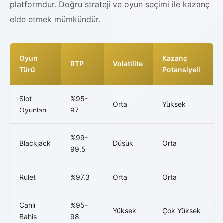
platformdur. Doğru strateji ve oyun seçimi ile kazanç
elde etmek mümkündür.
Oyun
Kazanç
RTP
Volatilite
Türü
Potansiyeli
Slot
%95-
Orta
Yüksek
Oyunları
97
%99-
Blackjack
Düşük
Orta
99.5
Rulet
%97.3
Orta
Orta
Canlı
%95-
Yüksek
Çok Yüksek
Bahis
98