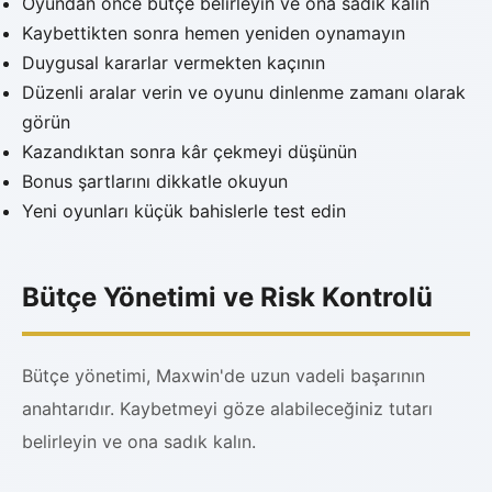
Oyundan önce bütçe belirleyin ve ona sadık kalın
Kaybettikten sonra hemen yeniden oynamayın
Duygusal kararlar vermekten kaçının
Düzenli aralar verin ve oyunu dinlenme zamanı olarak
görün
Kazandıktan sonra kâr çekmeyi düşünün
Bonus şartlarını dikkatle okuyun
Yeni oyunları küçük bahislerle test edin
Bütçe Yönetimi ve Risk Kontrolü
Bütçe yönetimi, Maxwin'de uzun vadeli başarının
anahtarıdır. Kaybetmeyi göze alabileceğiniz tutarı
belirleyin ve ona sadık kalın.