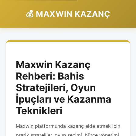
💰 MAXWIN KAZANÇ
Maxwin Kazanç
Rehberi: Bahis
Stratejileri, Oyun
İpuçları ve Kazanma
Teknikleri
Maxwin platformunda kazanç elde etmek için
pratik stratejiler, oyun seçimi, bütçe yönetimi