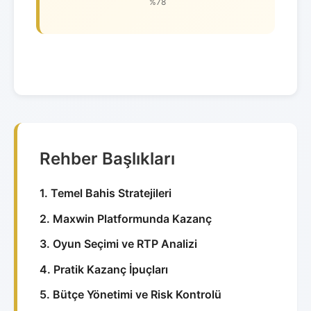
%78
Rehber Başlıkları
1. Temel Bahis Stratejileri
2. Maxwin Platformunda Kazanç
3. Oyun Seçimi ve RTP Analizi
4. Pratik Kazanç İpuçları
5. Bütçe Yönetimi ve Risk Kontrolü