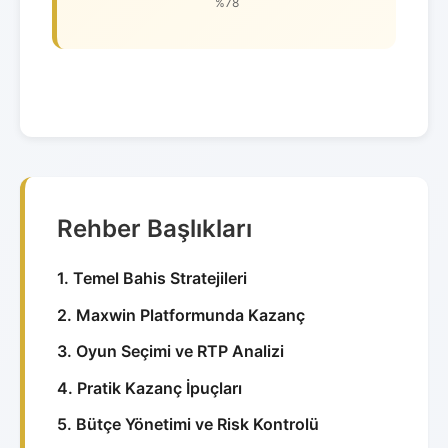
%78
Rehber Başlıkları
1. Temel Bahis Stratejileri
2. Maxwin Platformunda Kazanç
3. Oyun Seçimi ve RTP Analizi
4. Pratik Kazanç İpuçları
5. Bütçe Yönetimi ve Risk Kontrolü