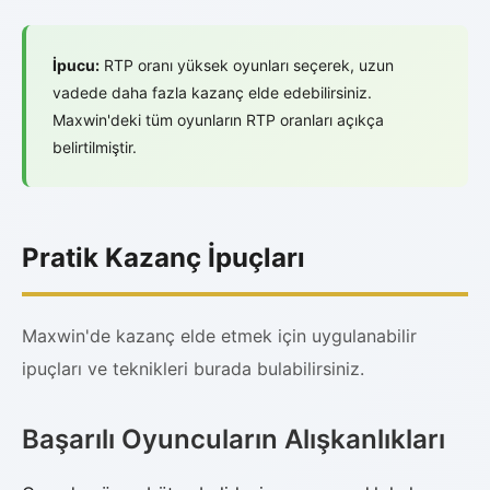
İpucu:
RTP oranı yüksek oyunları seçerek, uzun
vadede daha fazla kazanç elde edebilirsiniz.
Maxwin'deki tüm oyunların RTP oranları açıkça
belirtilmiştir.
Pratik Kazanç İpuçları
Maxwin'de kazanç elde etmek için uygulanabilir
ipuçları ve teknikleri burada bulabilirsiniz.
Başarılı Oyuncuların Alışkanlıkları