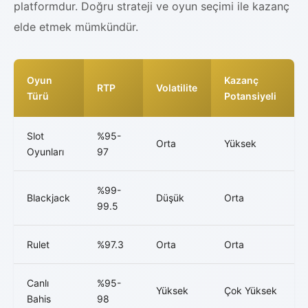
platformdur. Doğru strateji ve oyun seçimi ile kazanç
elde etmek mümkündür.
Oyun
Kazanç
RTP
Volatilite
Türü
Potansiyeli
Slot
%95-
Orta
Yüksek
Oyunları
97
%99-
Blackjack
Düşük
Orta
99.5
Rulet
%97.3
Orta
Orta
Canlı
%95-
Yüksek
Çok Yüksek
Bahis
98