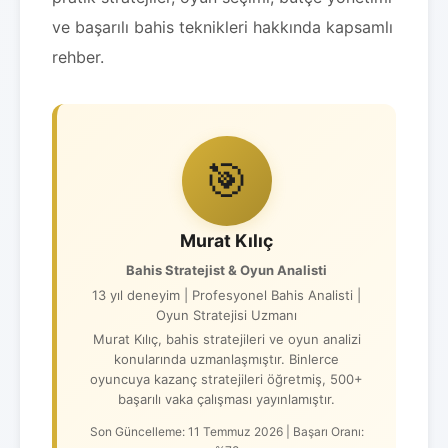
ve başarılı bahis teknikleri hakkında kapsamlı
rehber.
🎯
Murat Kılıç
Bahis Stratejist & Oyun Analisti
13 yıl deneyim | Profesyonel Bahis Analisti |
Oyun Stratejisi Uzmanı
Murat Kılıç, bahis stratejileri ve oyun analizi
konularında uzmanlaşmıştır. Binlerce
oyuncuya kazanç stratejileri öğretmiş, 500+
başarılı vaka çalışması yayınlamıştır.
Son Güncelleme: 11 Temmuz 2026 | Başarı Oranı: