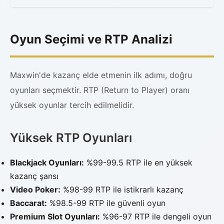
Oyun Seçimi ve RTP Analizi
Maxwin'de kazanç elde etmenin ilk adımı, doğru
oyunları seçmektir. RTP (Return to Player) oranı
yüksek oyunlar tercih edilmelidir.
Yüksek RTP Oyunları
Blackjack Oyunları:
%99-99.5 RTP ile en yüksek
kazanç şansı
Video Poker:
%98-99 RTP ile istikrarlı kazanç
Baccarat:
%98.5-99 RTP ile güvenli oyun
Premium Slot Oyunları:
%96-97 RTP ile dengeli oyun