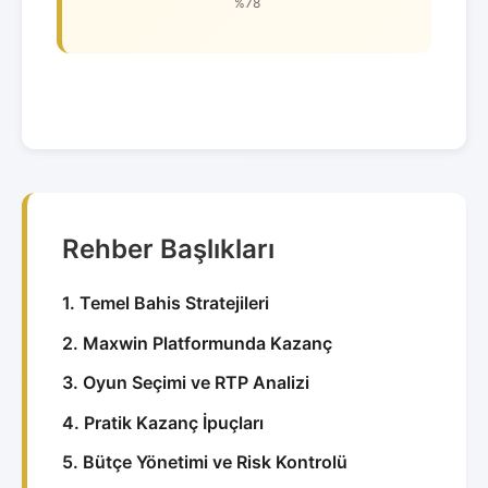
%78
Rehber Başlıkları
1. Temel Bahis Stratejileri
2. Maxwin Platformunda Kazanç
3. Oyun Seçimi ve RTP Analizi
4. Pratik Kazanç İpuçları
5. Bütçe Yönetimi ve Risk Kontrolü