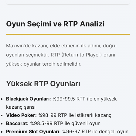
Oyun Seçimi ve RTP Analizi
Maxwin'de kazanç elde etmenin ilk adımı, doğru
oyunları seçmektir. RTP (Return to Player) oranı
yüksek oyunlar tercih edilmelidir.
Yüksek RTP Oyunları
Blackjack Oyunları:
%99-99.5 RTP ile en yüksek
kazanç şansı
Video Poker:
%98-99 RTP ile istikrarlı kazanç
Baccarat:
%98.5-99 RTP ile güvenli oyun
Premium Slot Oyunları:
%96-97 RTP ile dengeli oyun