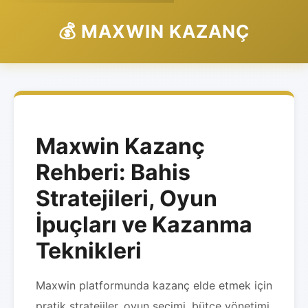
💰 MAXWIN KAZANÇ
Maxwin Kazanç
Rehberi: Bahis
Stratejileri, Oyun
İpuçları ve Kazanma
Teknikleri
Maxwin platformunda kazanç elde etmek için
pratik stratejiler, oyun seçimi, bütçe yönetimi