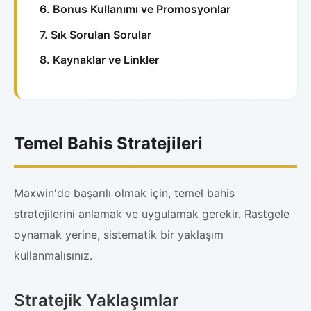
6. Bonus Kullanımı ve Promosyonlar
7. Sık Sorulan Sorular
8. Kaynaklar ve Linkler
Temel Bahis Stratejileri
Maxwin'de başarılı olmak için, temel bahis
stratejilerini anlamak ve uygulamak gerekir. Rastgele
oynamak yerine, sistematik bir yaklaşım
kullanmalısınız.
Stratejik Yaklaşımlar