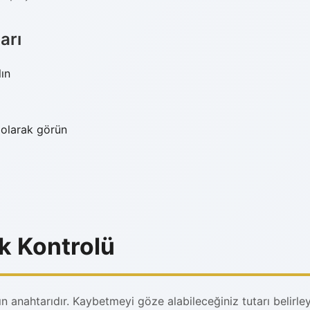
arı
ın
 olarak görün
k Kontrolü
 anahtarıdır. Kaybetmeyi göze alabileceğiniz tutarı belirley