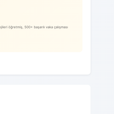
jileri öğretmiş, 500+ başarılı vaka çalışması