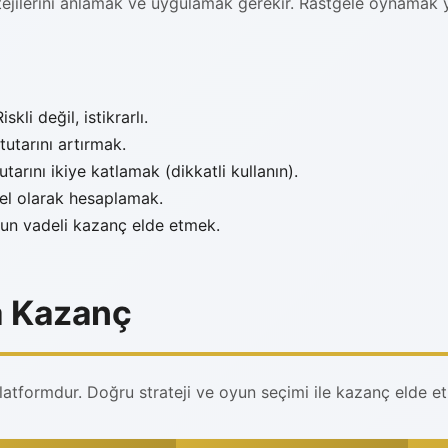
tejilerini anlamak ve uygulamak gerekir. Rastgele oynamak ye
li değil, istikrarlı.
utarını artırmak.
arını ikiye katlamak (dikkatli kullanın).
el olarak hesaplamak.
un vadeli kazanç elde etmek.
a Kazanç
latformdur. Doğru strateji ve oyun seçimi ile kazanç elde