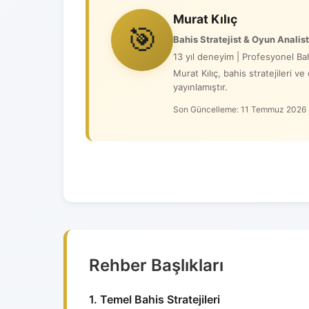
Murat Kılıç
🎯
Bahis Stratejist & Oyun Analist
13 yıl deneyim | Profesyonel Bah
Murat Kılıç, bahis stratejileri 
yayınlamıştır.
Son Güncelleme: 11 Temmuz 2026 |
Rehber Başlıkları
1. Temel Bahis Stratejileri