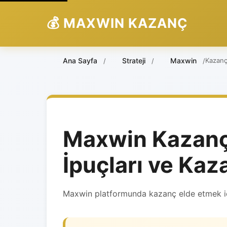
💰 MAXWIN KAZANÇ
Ana Sayfa
Strateji
Maxwin
Kazanç
Maxwin Kazanç R
İpuçları ve Kaz
Maxwin platformunda kazanç elde etmek için 