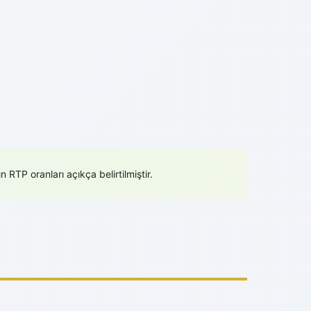
TP oranları açıkça belirtilmiştir.