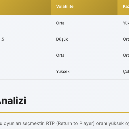
Volatilite
Ka
7
Orta
Yü
.5
Düşük
Or
Orta
Or
8
Yüksek
Ço
nalizi
oyunları seçmektir. RTP (Return to Player) oranı yüksek oyu