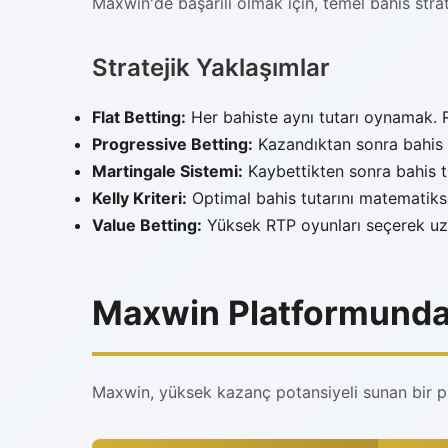
Maxwin'de başarılı olmak için, temel bahis stra
Stratejik Yaklaşımlar
Flat Betting:
Her bahiste aynı tutarı oynamak. Risk
Progressive Betting:
Kazandıktan sonra bahis t
Martingale Sistemi:
Kaybettikten sonra bahis tut
Kelly Kriteri:
Optimal bahis tutarını matematiks
Value Betting:
Yüksek RTP oyunları seçerek uz
Maxwin Platformund
Maxwin, yüksek kazanç potansiyeli sunan bir p