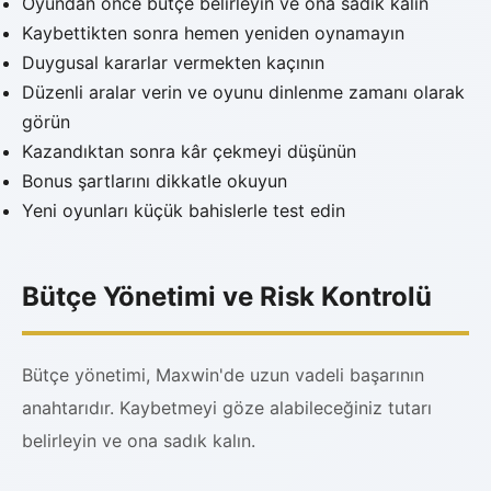
Oyundan önce bütçe belirleyin ve ona sadık kalın
Kaybettikten sonra hemen yeniden oynamayın
Duygusal kararlar vermekten kaçının
Düzenli aralar verin ve oyunu dinlenme zamanı olarak
görün
Kazandıktan sonra kâr çekmeyi düşünün
Bonus şartlarını dikkatle okuyun
Yeni oyunları küçük bahislerle test edin
Bütçe Yönetimi ve Risk Kontrolü
Bütçe yönetimi, Maxwin'de uzun vadeli başarının
anahtarıdır. Kaybetmeyi göze alabileceğiniz tutarı
belirleyin ve ona sadık kalın.