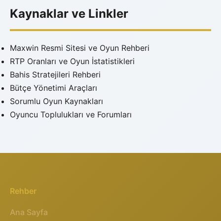
Kaynaklar ve Linkler
Maxwin Resmi Sitesi ve Oyun Rehberi
RTP Oranları ve Oyun İstatistikleri
Bahis Stratejileri Rehberi
Bütçe Yönetimi Araçları
Sorumlu Oyun Kaynakları
Oyuncu Toplulukları ve Forumları
Rehber
Ana Sayfa