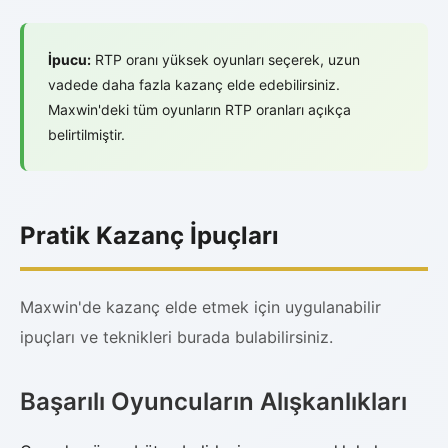
İpucu:
RTP oranı yüksek oyunları seçerek, uzun
vadede daha fazla kazanç elde edebilirsiniz.
Maxwin'deki tüm oyunların RTP oranları açıkça
belirtilmiştir.
Pratik Kazanç İpuçları
Maxwin'de kazanç elde etmek için uygulanabilir
ipuçları ve teknikleri burada bulabilirsiniz.
Başarılı Oyuncuların Alışkanlıkları