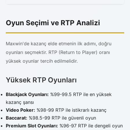
Oyun Seçimi ve RTP Analizi
Maxwin'de kazanç elde etmenin ilk adımı, doğru
oyunları seçmektir. RTP (Return to Player) oranı
yüksek oyunlar tercih edilmelidir.
Yüksek RTP Oyunları
Blackjack Oyunları:
%99-99.5 RTP ile en yüksek
kazanç şansı
Video Poker:
%98-99 RTP ile istikrarlı kazanç
Baccarat:
%98.5-99 RTP ile güvenli oyun
Premium Slot Oyunları:
%96-97 RTP ile dengeli oyun