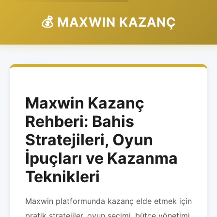
💰 MAXWIN KAZANÇ
Maxwin Kazanç
Rehberi: Bahis
Stratejileri, Oyun
İpuçları ve Kazanma
Teknikleri
Maxwin platformunda kazanç elde etmek için
pratik stratejiler, oyun seçimi, bütçe yönetimi