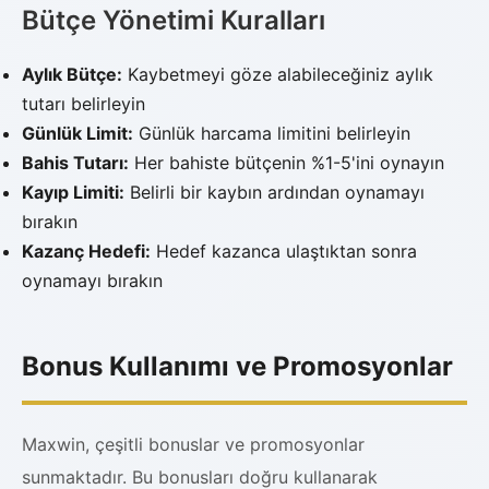
Bütçe Yönetimi Kuralları
Aylık Bütçe:
Kaybetmeyi göze alabileceğiniz aylık
tutarı belirleyin
Günlük Limit:
Günlük harcama limitini belirleyin
Bahis Tutarı:
Her bahiste bütçenin %1-5'ini oynayın
Kayıp Limiti:
Belirli bir kaybın ardından oynamayı
bırakın
Kazanç Hedefi:
Hedef kazanca ulaştıktan sonra
oynamayı bırakın
Bonus Kullanımı ve Promosyonlar
Maxwin, çeşitli bonuslar ve promosyonlar
sunmaktadır. Bu bonusları doğru kullanarak