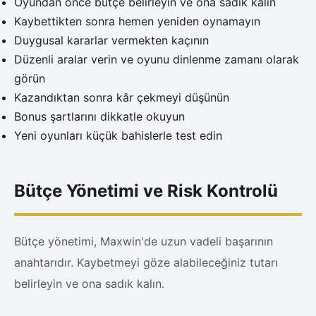
Oyundan önce bütçe belirleyin ve ona sadık kalın
Kaybettikten sonra hemen yeniden oynamayın
Duygusal kararlar vermekten kaçının
Düzenli aralar verin ve oyunu dinlenme zamanı olarak
görün
Kazandıktan sonra kâr çekmeyi düşünün
Bonus şartlarını dikkatle okuyun
Yeni oyunları küçük bahislerle test edin
Bütçe Yönetimi ve Risk Kontrolü
Bütçe yönetimi, Maxwin'de uzun vadeli başarının
anahtarıdır. Kaybetmeyi göze alabileceğiniz tutarı
belirleyin ve ona sadık kalın.