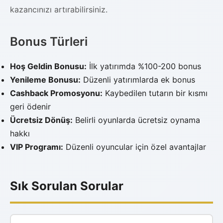
kazancınızı artırabilirsiniz.
Bonus Türleri
Hoş Geldin Bonusu:
İlk yatırımda %100-200 bonus
Yenileme Bonusu:
Düzenli yatırımlarda ek bonus
Cashback Promosyonu:
Kaybedilen tutarın bir kısmı
geri ödenir
Ücretsiz Dönüş:
Belirli oyunlarda ücretsiz oynama
hakkı
VIP Programı:
Düzenli oyuncular için özel avantajlar
Sık Sorulan Sorular