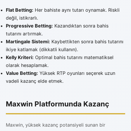
Flat Betting:
Her bahiste aynı tutarı oynamak. Riskli
değil, istikrarlı.
Progressive Betting:
Kazandıktan sonra bahis
tutarını artırmak.
Martingale Sistemi:
Kaybettikten sonra bahis tutarını
ikiye katlamak (dikkatli kullanın).
Kelly Kriteri:
Optimal bahis tutarını matematiksel
olarak hesaplamak.
Value Betting:
Yüksek RTP oyunları seçerek uzun
vadeli kazanç elde etmek.
Maxwin Platformunda Kazanç
Maxwin, yüksek kazanç potansiyeli sunan bir