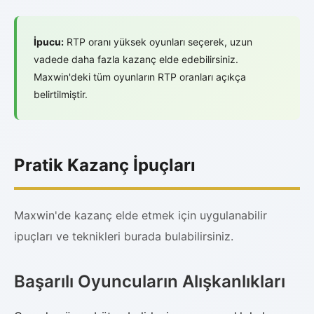
İpucu:
RTP oranı yüksek oyunları seçerek, uzun
vadede daha fazla kazanç elde edebilirsiniz.
Maxwin'deki tüm oyunların RTP oranları açıkça
belirtilmiştir.
Pratik Kazanç İpuçları
Maxwin'de kazanç elde etmek için uygulanabilir
ipuçları ve teknikleri burada bulabilirsiniz.
Başarılı Oyuncuların Alışkanlıkları