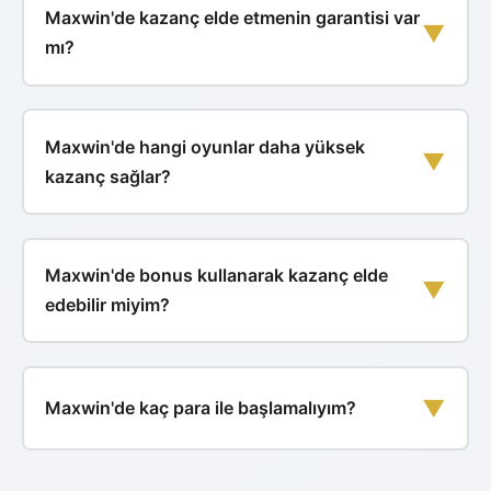
Maxwin'de kazanç elde etmenin garantisi var
▼
mı?
Maxwin'de hangi oyunlar daha yüksek
▼
kazanç sağlar?
Maxwin'de bonus kullanarak kazanç elde
▼
edebilir miyim?
▼
Maxwin'de kaç para ile başlamalıyım?