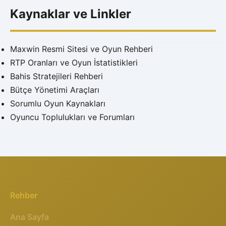
Kaynaklar ve Linkler
Maxwin Resmi Sitesi ve Oyun Rehberi
RTP Oranları ve Oyun İstatistikleri
Bahis Stratejileri Rehberi
Bütçe Yönetimi Araçları
Sorumlu Oyun Kaynakları
Oyuncu Toplulukları ve Forumları
Rehber
Ana Sayfa