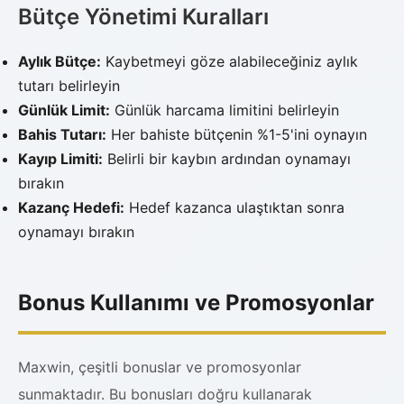
Bütçe Yönetimi Kuralları
Aylık Bütçe:
Kaybetmeyi göze alabileceğiniz aylık
tutarı belirleyin
Günlük Limit:
Günlük harcama limitini belirleyin
Bahis Tutarı:
Her bahiste bütçenin %1-5'ini oynayın
Kayıp Limiti:
Belirli bir kaybın ardından oynamayı
bırakın
Kazanç Hedefi:
Hedef kazanca ulaştıktan sonra
oynamayı bırakın
Bonus Kullanımı ve Promosyonlar
Maxwin, çeşitli bonuslar ve promosyonlar
sunmaktadır. Bu bonusları doğru kullanarak