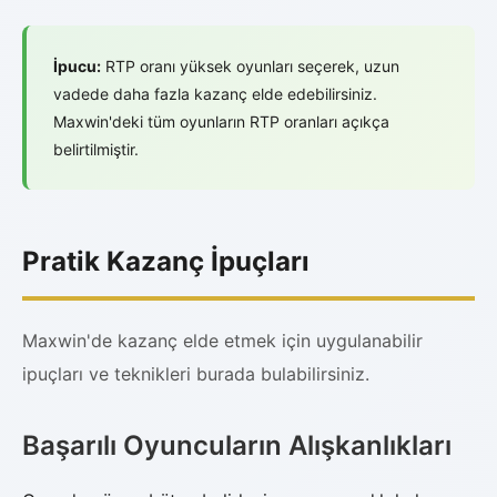
İpucu:
RTP oranı yüksek oyunları seçerek, uzun
vadede daha fazla kazanç elde edebilirsiniz.
Maxwin'deki tüm oyunların RTP oranları açıkça
belirtilmiştir.
Pratik Kazanç İpuçları
Maxwin'de kazanç elde etmek için uygulanabilir
ipuçları ve teknikleri burada bulabilirsiniz.
Başarılı Oyuncuların Alışkanlıkları