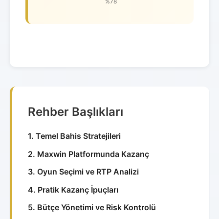
%78
Rehber Başlıkları
1. Temel Bahis Stratejileri
2. Maxwin Platformunda Kazanç
3. Oyun Seçimi ve RTP Analizi
4. Pratik Kazanç İpuçları
5. Bütçe Yönetimi ve Risk Kontrolü