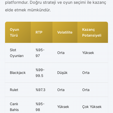
platformdur. Doğru strateji ve oyun seçimi ile kazanç
elde etmek mümkündür.
Oyun
Kazanç
RTP
Volatilite
Türü
Potansiyeli
Slot
%95-
Orta
Yüksek
Oyunları
97
%99-
Blackjack
Düşük
Orta
99.5
Rulet
%97.3
Orta
Orta
Canlı
%95-
Yüksek
Çok Yüksek
Bahis
98