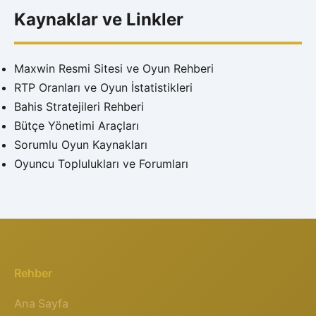
Kaynaklar ve Linkler
Maxwin Resmi Sitesi ve Oyun Rehberi
RTP Oranları ve Oyun İstatistikleri
Bahis Stratejileri Rehberi
Bütçe Yönetimi Araçları
Sorumlu Oyun Kaynakları
Oyuncu Toplulukları ve Forumları
Rehber
Ana Sayfa