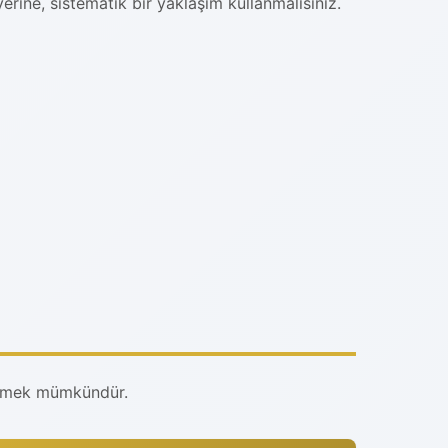
rine, sistematik bir yaklaşım kullanmalısınız.
 etmek mümkündür.