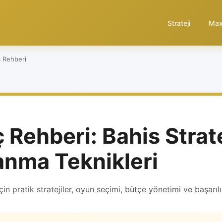
Strateji
Max
 Rehberi
ehberi: Bahis Strate
anma Teknikleri
pratik stratejiler, oyun seçimi, bütçe yönetimi ve başarılı