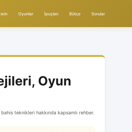
win
Oyunlar
İpuçları
Bütçe
Sorular
jileri, Oyun
 bahis teknikleri hakkında kapsamlı rehber.