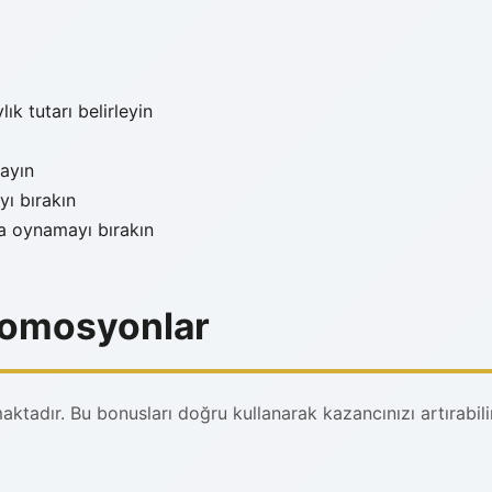
k tutarı belirleyin
ayın
yı bırakın
a oynamayı bırakın
romosyonlar
tadır. Bu bonusları doğru kullanarak kazancınızı artırabilir