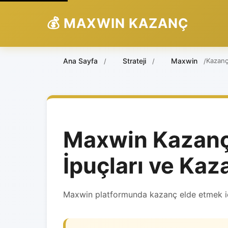
💰 MAXWIN KAZANÇ
Ana Sayfa
Strateji
Maxwin
Kazanç
Maxwin Kazanç R
İpuçları ve Kaz
Maxwin platformunda kazanç elde etmek için 