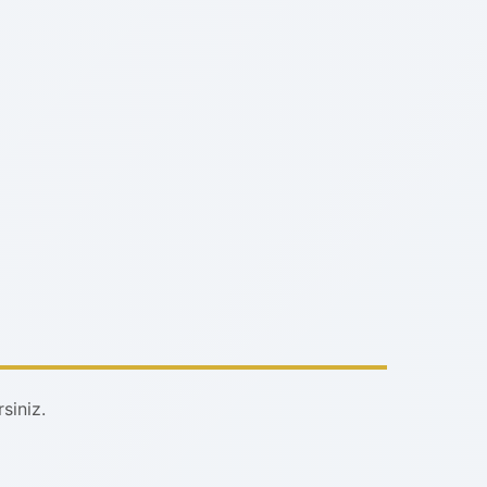
siniz.