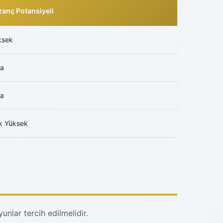
zanç Potansiyeli
ksek
ta
ta
k Yüksek
nlar tercih edilmelidir.