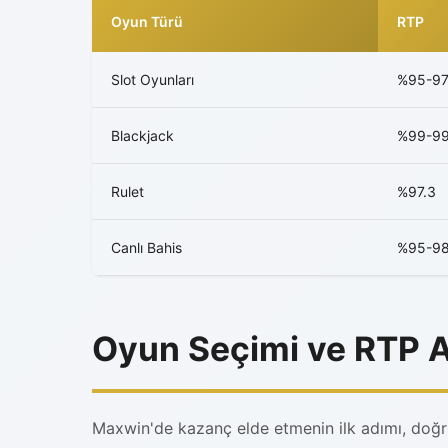
Oyun Türü
RTP
Slot Oyunları
%95-9
Blackjack
%99-99
Rulet
%97.3
Canlı Bahis
%95-9
Oyun Seçimi ve RTP A
Maxwin'de kazanç elde etmenin ilk adımı, doğru 