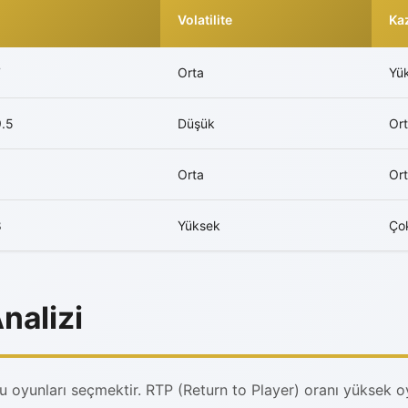
Volatilite
Ka
7
Orta
Yü
.5
Düşük
Or
Orta
Or
8
Yüksek
Ço
nalizi
oyunları seçmektir. RTP (Return to Player) oranı yüksek oyu