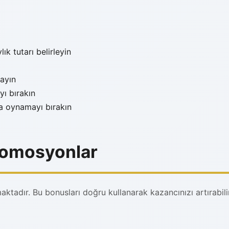
k tutarı belirleyin
ayın
yı bırakın
a oynamayı bırakın
romosyonlar
tadır. Bu bonusları doğru kullanarak kazancınızı artırabilir