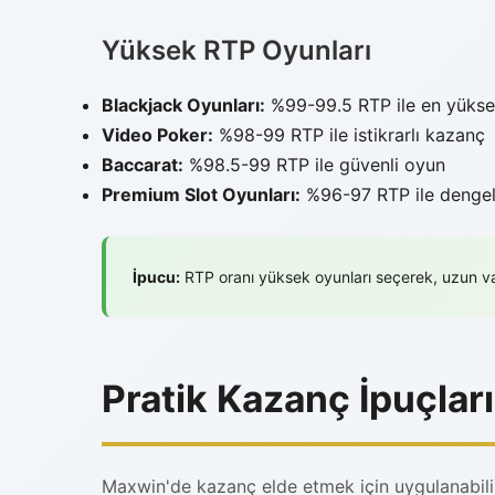
Yüksek RTP Oyunları
Blackjack Oyunları:
%99-99.5 RTP ile en yükse
Video Poker:
%98-99 RTP ile istikrarlı kazanç
Baccarat:
%98.5-99 RTP ile güvenli oyun
Premium Slot Oyunları:
%96-97 RTP ile dengel
İpucu:
RTP oranı yüksek oyunları seçerek, uzun vad
Pratik Kazanç İpuçları
Maxwin'de kazanç elde etmek için uygulanabilir i