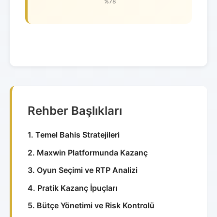
%78
Rehber Başlıkları
1. Temel Bahis Stratejileri
2. Maxwin Platformunda Kazanç
3. Oyun Seçimi ve RTP Analizi
4. Pratik Kazanç İpuçları
5. Bütçe Yönetimi ve Risk Kontrolü