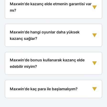
Maxwin'de kazanç elde etmenin garantisi var
▼
mı?
Maxwin'de hangi oyunlar daha yüksek
▼
kazanç sağlar?
Maxwin'de bonus kullanarak kazanç elde
▼
edebilir miyim?
▼
Maxwin'de kaç para ile başlamalıyım?