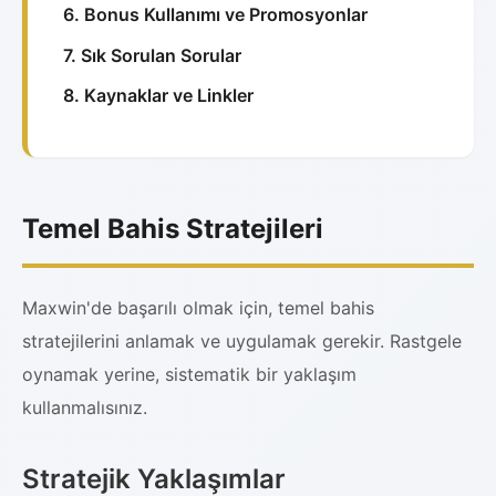
6. Bonus Kullanımı ve Promosyonlar
7. Sık Sorulan Sorular
8. Kaynaklar ve Linkler
Temel Bahis Stratejileri
Maxwin'de başarılı olmak için, temel bahis
stratejilerini anlamak ve uygulamak gerekir. Rastgele
oynamak yerine, sistematik bir yaklaşım
kullanmalısınız.
Stratejik Yaklaşımlar