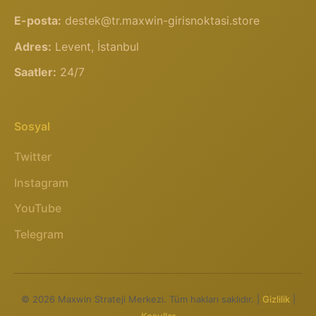
E-posta:
destek@tr.maxwin-girisnoktasi.store
Adres:
Levent, İstanbul
Saatler:
24/7
Sosyal
Twitter
Instagram
YouTube
Telegram
© 2026 Maxwin Strateji Merkezi. Tüm hakları saklıdır. |
Gizlilik
|