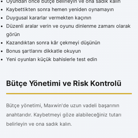
Oyundan önce bütçe belirleyin ve ona sadık kalın
Kaybettikten sonra hemen yeniden oynamayın
Duygusal kararlar vermekten kaçının
Düzenli aralar verin ve oyunu dinlenme zamanı olarak
görün
Kazandıktan sonra kâr çekmeyi düşünün
Bonus şartlarını dikkatle okuyun
Yeni oyunları küçük bahislerle test edin
Bütçe Yönetimi ve Risk Kontrolü
Bütçe yönetimi, Maxwin'de uzun vadeli başarının
anahtarıdır. Kaybetmeyi göze alabileceğiniz tutarı
belirleyin ve ona sadık kalın.