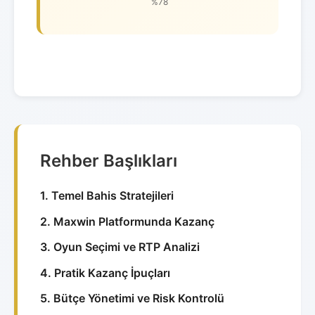
%78
Rehber Başlıkları
1. Temel Bahis Stratejileri
2. Maxwin Platformunda Kazanç
3. Oyun Seçimi ve RTP Analizi
4. Pratik Kazanç İpuçları
5. Bütçe Yönetimi ve Risk Kontrolü