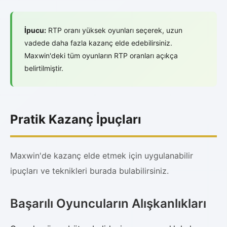
İpucu:
RTP oranı yüksek oyunları seçerek, uzun
vadede daha fazla kazanç elde edebilirsiniz.
Maxwin'deki tüm oyunların RTP oranları açıkça
belirtilmiştir.
Pratik Kazanç İpuçları
Maxwin'de kazanç elde etmek için uygulanabilir
ipuçları ve teknikleri burada bulabilirsiniz.
Başarılı Oyuncuların Alışkanlıkları