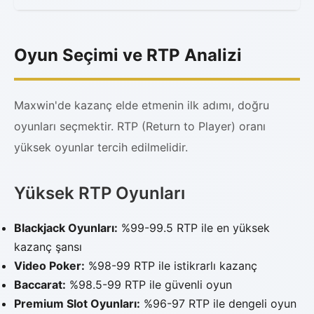
Oyun Seçimi ve RTP Analizi
Maxwin'de kazanç elde etmenin ilk adımı, doğru
oyunları seçmektir. RTP (Return to Player) oranı
yüksek oyunlar tercih edilmelidir.
Yüksek RTP Oyunları
Blackjack Oyunları:
%99-99.5 RTP ile en yüksek
kazanç şansı
Video Poker:
%98-99 RTP ile istikrarlı kazanç
Baccarat:
%98.5-99 RTP ile güvenli oyun
Premium Slot Oyunları:
%96-97 RTP ile dengeli oyun