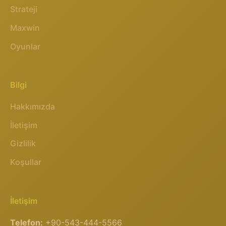
Strateji
Maxwin
Oyunlar
Bilgi
Hakkımızda
İletişim
Gizlilik
Koşullar
İletişim
Telefon:
+90-543-444-5566