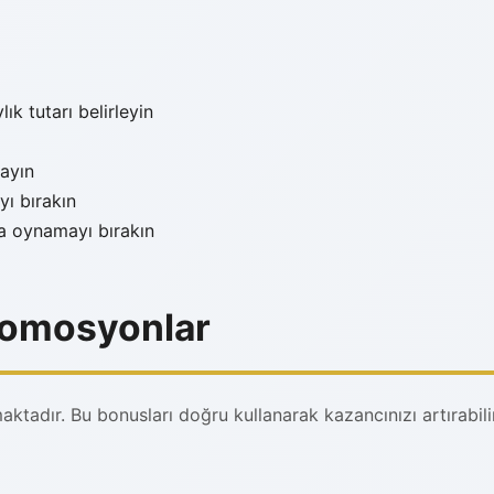
k tutarı belirleyin
ayın
yı bırakın
a oynamayı bırakın
romosyonlar
tadır. Bu bonusları doğru kullanarak kazancınızı artırabilir