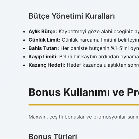
Bütçe Yönetimi Kuralları
Aylık Bütçe:
Kaybetmeyi göze alabileceğiniz aylı
Günlük Limit:
Günlük harcama limitini belirleyin
Bahis Tutarı:
Her bahiste bütçenin %1-5'ini oyn
Kayıp Limiti:
Belirli bir kaybın ardından oynama
Kazanç Hedefi:
Hedef kazanca ulaştıktan sonr
Bonus Kullanımı ve P
Maxwin, çeşitli bonuslar ve promosyonlar sunmak
Bonus Türleri