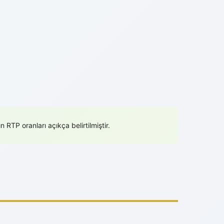
TP oranları açıkça belirtilmiştir.