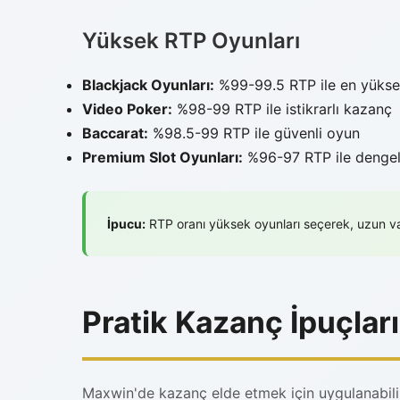
Yüksek RTP Oyunları
Blackjack Oyunları:
%99-99.5 RTP ile en yükse
Video Poker:
%98-99 RTP ile istikrarlı kazanç
Baccarat:
%98.5-99 RTP ile güvenli oyun
Premium Slot Oyunları:
%96-97 RTP ile dengel
İpucu:
RTP oranı yüksek oyunları seçerek, uzun vad
Pratik Kazanç İpuçları
Maxwin'de kazanç elde etmek için uygulanabilir i