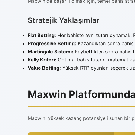
Maxwin'de başarılı olmak için, temel bahis stra
Stratejik Yaklaşımlar
Flat Betting:
Her bahiste aynı tutarı oynamak. Risk
Progressive Betting:
Kazandıktan sonra bahis t
Martingale Sistemi:
Kaybettikten sonra bahis tut
Kelly Kriteri:
Optimal bahis tutarını matematiks
Value Betting:
Yüksek RTP oyunları seçerek uz
Maxwin Platformund
Maxwin, yüksek kazanç potansiyeli sunan bir p