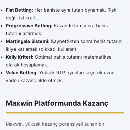
Flat Betting:
Her bahiste aynı tutarı oynamak. Riskli
değil, istikrarlı.
Progressive Betting:
Kazandıktan sonra bahis
tutarını artırmak.
Martingale Sistemi:
Kaybettikten sonra bahis tutarını
ikiye katlamak (dikkatli kullanın).
Kelly Kriteri:
Optimal bahis tutarını matematiksel
olarak hesaplamak.
Value Betting:
Yüksek RTP oyunları seçerek uzun
vadeli kazanç elde etmek.
Maxwin Platformunda Kazanç
Maxwin, yüksek kazanç potansiyeli sunan bir