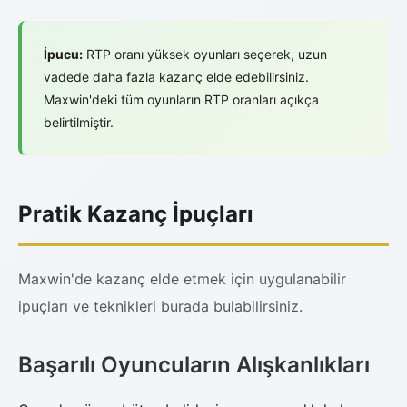
İpucu:
RTP oranı yüksek oyunları seçerek, uzun
vadede daha fazla kazanç elde edebilirsiniz.
Maxwin'deki tüm oyunların RTP oranları açıkça
belirtilmiştir.
Pratik Kazanç İpuçları
Maxwin'de kazanç elde etmek için uygulanabilir
ipuçları ve teknikleri burada bulabilirsiniz.
Başarılı Oyuncuların Alışkanlıkları