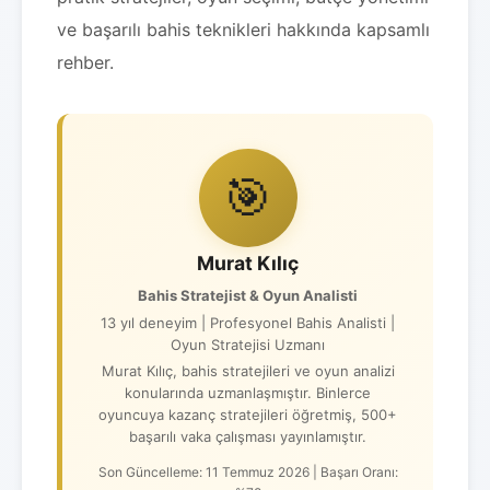
ve başarılı bahis teknikleri hakkında kapsamlı
rehber.
🎯
Murat Kılıç
Bahis Stratejist & Oyun Analisti
13 yıl deneyim | Profesyonel Bahis Analisti |
Oyun Stratejisi Uzmanı
Murat Kılıç, bahis stratejileri ve oyun analizi
konularında uzmanlaşmıştır. Binlerce
oyuncuya kazanç stratejileri öğretmiş, 500+
başarılı vaka çalışması yayınlamıştır.
Son Güncelleme: 11 Temmuz 2026 | Başarı Oranı: