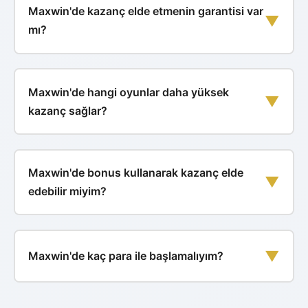
Maxwin'de kazanç elde etmenin garantisi var
▼
mı?
Maxwin'de hangi oyunlar daha yüksek
▼
kazanç sağlar?
Maxwin'de bonus kullanarak kazanç elde
▼
edebilir miyim?
▼
Maxwin'de kaç para ile başlamalıyım?