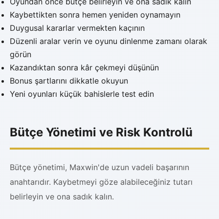
Oyundan önce bütçe belirleyin ve ona sadık kalın
Kaybettikten sonra hemen yeniden oynamayın
Duygusal kararlar vermekten kaçının
Düzenli aralar verin ve oyunu dinlenme zamanı olarak
görün
Kazandıktan sonra kâr çekmeyi düşünün
Bonus şartlarını dikkatle okuyun
Yeni oyunları küçük bahislerle test edin
Bütçe Yönetimi ve Risk Kontrolü
Bütçe yönetimi, Maxwin'de uzun vadeli başarının
anahtarıdır. Kaybetmeyi göze alabileceğiniz tutarı
belirleyin ve ona sadık kalın.