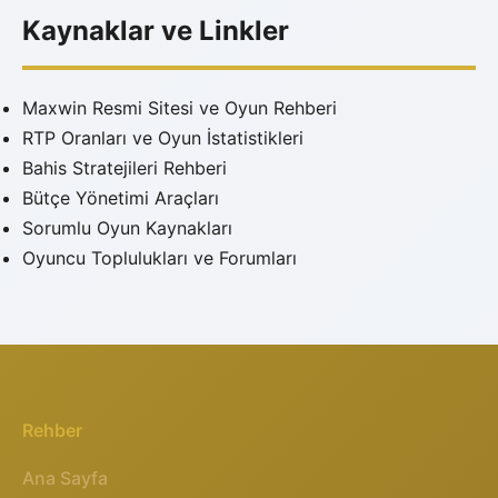
Kaynaklar ve Linkler
Maxwin Resmi Sitesi ve Oyun Rehberi
RTP Oranları ve Oyun İstatistikleri
Bahis Stratejileri Rehberi
Bütçe Yönetimi Araçları
Sorumlu Oyun Kaynakları
Oyuncu Toplulukları ve Forumları
Rehber
Ana Sayfa