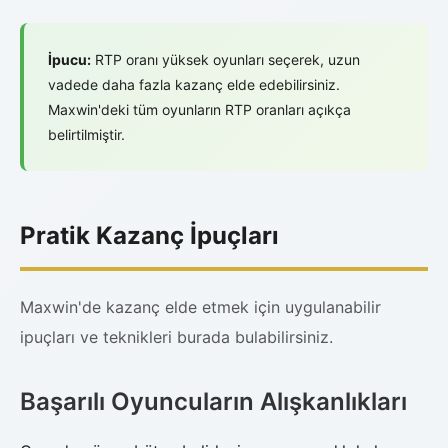
İpucu:
RTP oranı yüksek oyunları seçerek, uzun
vadede daha fazla kazanç elde edebilirsiniz.
Maxwin'deki tüm oyunların RTP oranları açıkça
belirtilmiştir.
Pratik Kazanç İpuçları
Maxwin'de kazanç elde etmek için uygulanabilir
ipuçları ve teknikleri burada bulabilirsiniz.
Başarılı Oyuncuların Alışkanlıkları