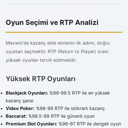
Oyun Seçimi ve RTP Analizi
Maxwin'de kazanç elde etmenin ilk adımı, doğru
oyunları seçmektir. RTP (Return to Player) oranı
yüksek oyunlar tercih edilmelidir.
Yüksek RTP Oyunları
Blackjack Oyunları:
%99-99.5 RTP ile en yüksek
kazanç şansı
Video Poker:
%98-99 RTP ile istikrarlı kazanç
Baccarat:
%98.5-99 RTP ile güvenli oyun
Premium Slot Oyunları:
%96-97 RTP ile dengeli oyun