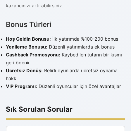
kazancınızı artırabilirsiniz.
Bonus Türleri
Hoş Geldin Bonusu:
İlk yatırımda %100-200 bonus
Yenileme Bonusu:
Düzenli yatırımlarda ek bonus
Cashback Promosyonu:
Kaybedilen tutarın bir kısmı
geri ödenir
Ücretsiz Dönüş:
Belirli oyunlarda ücretsiz oynama
hakkı
VIP Programı:
Düzenli oyuncular için özel avantajlar
Sık Sorulan Sorular