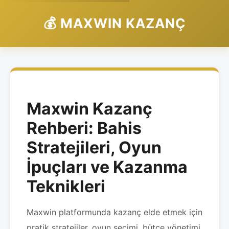
💰 MAXWIN KAZANÇ
Maxwin Kazanç
Rehberi: Bahis
Stratejileri, Oyun
İpuçları ve Kazanma
Teknikleri
Maxwin platformunda kazanç elde etmek için
pratik stratejiler, oyun seçimi, bütçe yönetimi