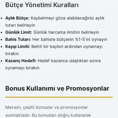
Bütçe Yönetimi Kuralları
Aylık Bütçe:
Kaybetmeyi göze alabileceğiniz aylık
tutarı belirleyin
Günlük Limit:
Günlük harcama limitini belirleyin
Bahis Tutarı:
Her bahiste bütçenin %1-5'ini oynayın
Kayıp Limiti:
Belirli bir kaybın ardından oynamayı
bırakın
Kazanç Hedefi:
Hedef kazanca ulaştıktan sonra
oynamayı bırakın
Bonus Kullanımı ve Promosyonlar
Maxwin, çeşitli bonuslar ve promosyonlar
sunmaktadır. Bu bonusları doğru kullanarak