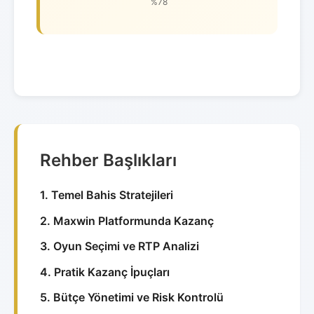
%78
Rehber Başlıkları
1. Temel Bahis Stratejileri
2. Maxwin Platformunda Kazanç
3. Oyun Seçimi ve RTP Analizi
4. Pratik Kazanç İpuçları
5. Bütçe Yönetimi ve Risk Kontrolü