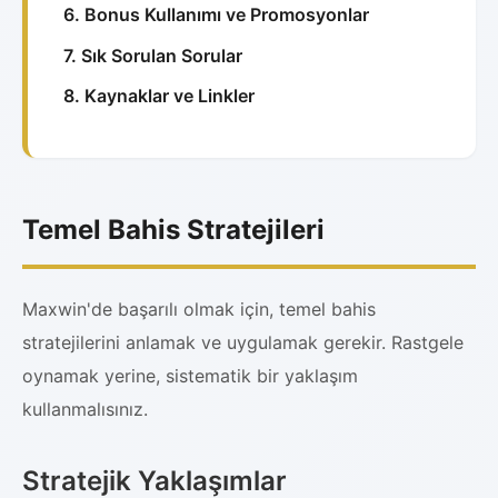
6. Bonus Kullanımı ve Promosyonlar
7. Sık Sorulan Sorular
8. Kaynaklar ve Linkler
Temel Bahis Stratejileri
Maxwin'de başarılı olmak için, temel bahis
stratejilerini anlamak ve uygulamak gerekir. Rastgele
oynamak yerine, sistematik bir yaklaşım
kullanmalısınız.
Stratejik Yaklaşımlar