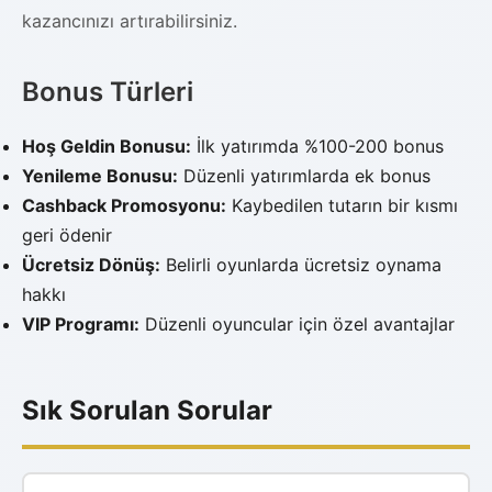
kazancınızı artırabilirsiniz.
Bonus Türleri
Hoş Geldin Bonusu:
İlk yatırımda %100-200 bonus
Yenileme Bonusu:
Düzenli yatırımlarda ek bonus
Cashback Promosyonu:
Kaybedilen tutarın bir kısmı
geri ödenir
Ücretsiz Dönüş:
Belirli oyunlarda ücretsiz oynama
hakkı
VIP Programı:
Düzenli oyuncular için özel avantajlar
Sık Sorulan Sorular