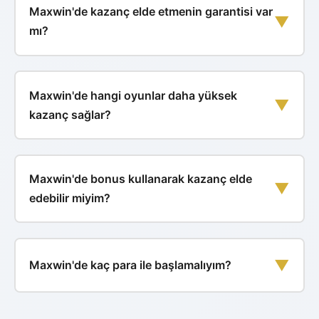
Maxwin'de kazanç elde etmenin garantisi var
▼
mı?
Maxwin'de hangi oyunlar daha yüksek
▼
kazanç sağlar?
Maxwin'de bonus kullanarak kazanç elde
▼
edebilir miyim?
▼
Maxwin'de kaç para ile başlamalıyım?