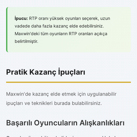
İpucu:
RTP oranı yüksek oyunları seçerek, uzun
vadede daha fazla kazanç elde edebilirsiniz.
Maxwin'deki tüm oyunların RTP oranları açıkça
belirtilmiştir.
Pratik Kazanç İpuçları
Maxwin'de kazanç elde etmek için uygulanabilir
ipuçları ve teknikleri burada bulabilirsiniz.
Başarılı Oyuncuların Alışkanlıkları