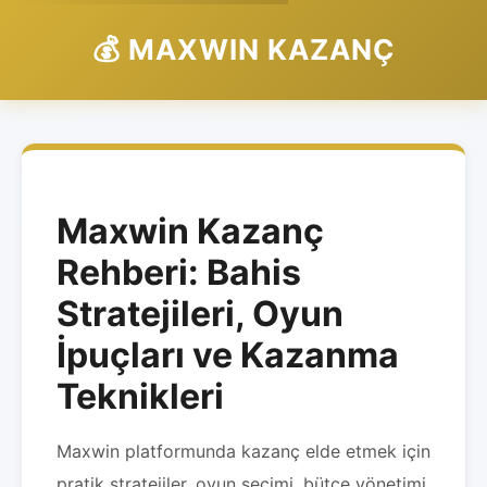
💰 MAXWIN KAZANÇ
Maxwin Kazanç
Rehberi: Bahis
Stratejileri, Oyun
İpuçları ve Kazanma
Teknikleri
Maxwin platformunda kazanç elde etmek için
pratik stratejiler, oyun seçimi, bütçe yönetimi