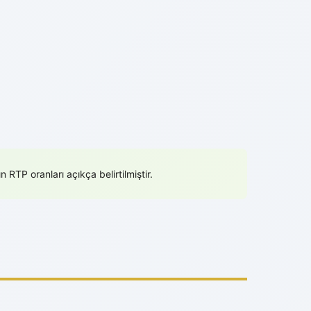
TP oranları açıkça belirtilmiştir.