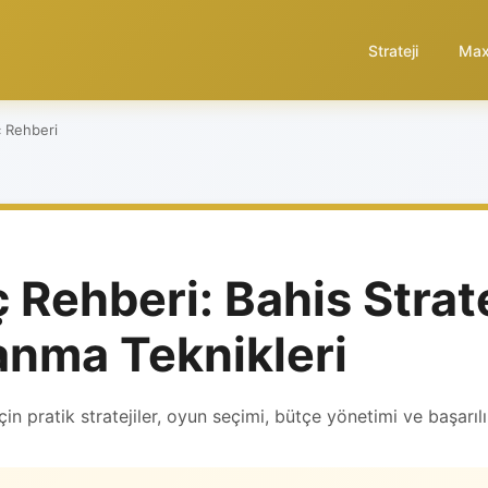
Strateji
Max
 Rehberi
ehberi: Bahis Strate
anma Teknikleri
pratik stratejiler, oyun seçimi, bütçe yönetimi ve başarılı