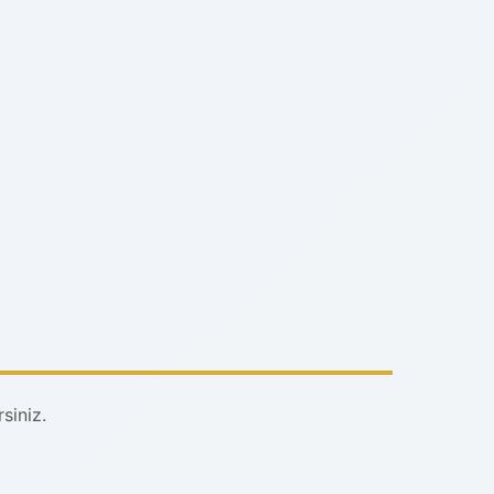
siniz.