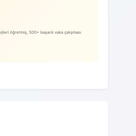
jileri öğretmiş, 500+ başarılı vaka çalışması