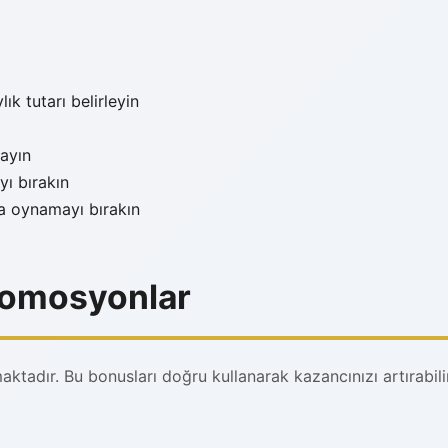
k tutarı belirleyin
ayın
yı bırakın
a oynamayı bırakın
romosyonlar
tadır. Bu bonusları doğru kullanarak kazancınızı artırabilir