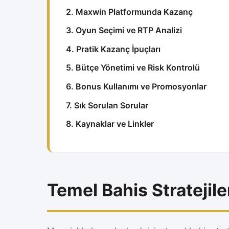
2. Maxwin Platformunda Kazanç
3. Oyun Seçimi ve RTP Analizi
4. Pratik Kazanç İpuçları
5. Bütçe Yönetimi ve Risk Kontrolü
6. Bonus Kullanımı ve Promosyonlar
7. Sık Sorulan Sorular
8. Kaynaklar ve Linkler
Temel Bahis Stratejile