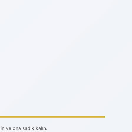
in ve ona sadık kalın.