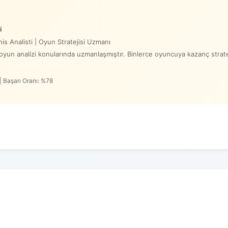
i
is Analisti | Oyun Stratejisi Uzmanı
ve oyun analizi konularında uzmanlaşmıştır. Binlerce oyuncuya kazanç strate
 Başarı Oranı: %78