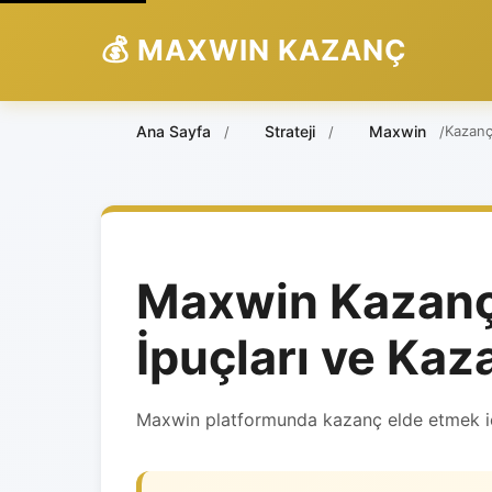
💰 MAXWIN KAZANÇ
Ana Sayfa
Strateji
Maxwin
Kazanç
Maxwin Kazanç R
İpuçları ve Kaz
Maxwin platformunda kazanç elde etmek için 