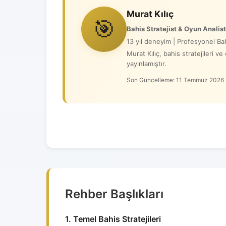
Murat Kılıç
🎯
Bahis Stratejist & Oyun Analist
13 yıl deneyim | Profesyonel Bah
Murat Kılıç, bahis stratejileri 
yayınlamıştır.
Son Güncelleme: 11 Temmuz 2026 |
Rehber Başlıkları
1. Temel Bahis Stratejileri