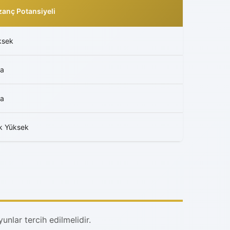
zanç Potansiyeli
ksek
ta
ta
k Yüksek
nlar tercih edilmelidir.