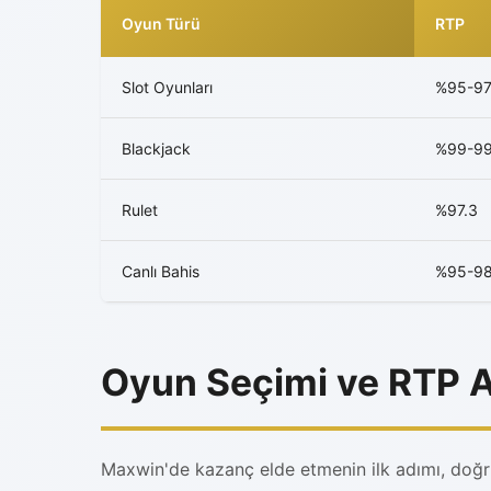
Oyun Türü
RTP
Slot Oyunları
%95-9
Blackjack
%99-99
Rulet
%97.3
Canlı Bahis
%95-9
Oyun Seçimi ve RTP A
Maxwin'de kazanç elde etmenin ilk adımı, doğru 