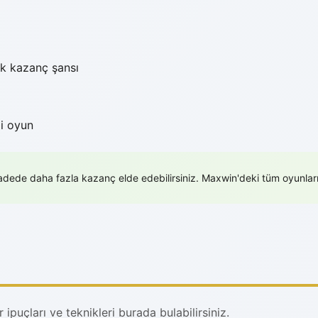
k kazanç şansı
i oyun
ede daha fazla kazanç elde edebilirsiniz. Maxwin'deki tüm oyunların R
puçları ve teknikleri burada bulabilirsiniz.