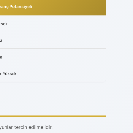
zanç Potansiyeli
ksek
ta
ta
k Yüksek
nlar tercih edilmelidir.