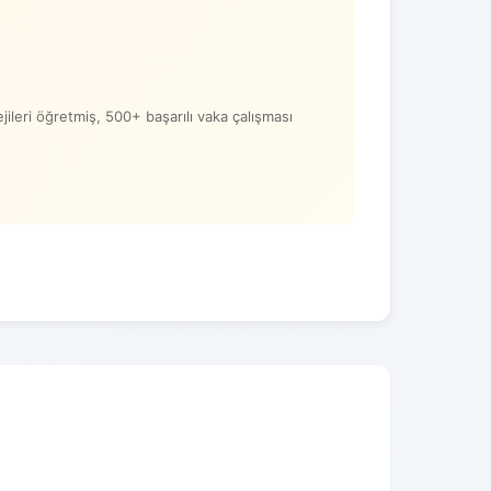
jileri öğretmiş, 500+ başarılı vaka çalışması