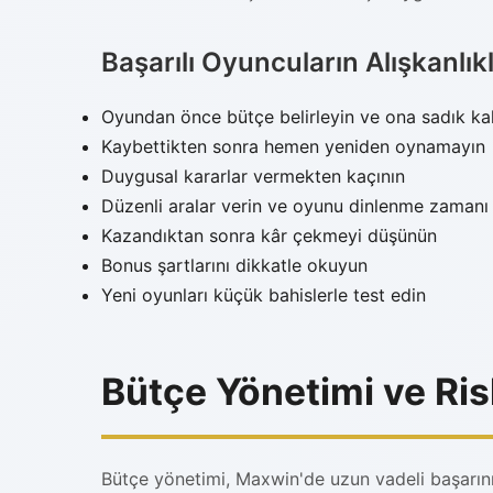
Başarılı Oyuncuların Alışkanlıkl
Oyundan önce bütçe belirleyin ve ona sadık kal
Kaybettikten sonra hemen yeniden oynamayın
Duygusal kararlar vermekten kaçının
Düzenli aralar verin ve oyunu dinlenme zamanı
Kazandıktan sonra kâr çekmeyi düşünün
Bonus şartlarını dikkatle okuyun
Yeni oyunları küçük bahislerle test edin
Bütçe Yönetimi ve Ris
Bütçe yönetimi, Maxwin'de uzun vadeli başarının