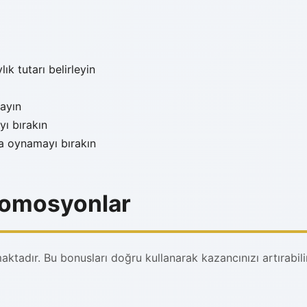
k tutarı belirleyin
ayın
yı bırakın
a oynamayı bırakın
romosyonlar
tadır. Bu bonusları doğru kullanarak kazancınızı artırabilir