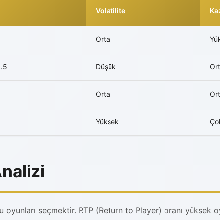
Volatilite
Ka
7
Orta
Yü
.5
Düşük
Or
Orta
Or
8
Yüksek
Ço
nalizi
oyunları seçmektir. RTP (Return to Player) oranı yüksek oyu