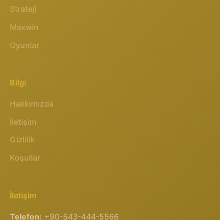
Strateji
Maxwin
Oyunlar
Bilgi
Hakkımızda
İletişim
Gizlilik
Koşullar
İletişim
Telefon:
+90-543-444-5566