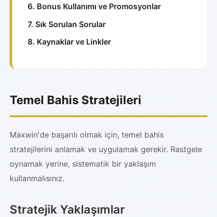
6. Bonus Kullanımı ve Promosyonlar
7. Sık Sorulan Sorular
8. Kaynaklar ve Linkler
Temel Bahis Stratejileri
Maxwin'de başarılı olmak için, temel bahis
stratejilerini anlamak ve uygulamak gerekir. Rastgele
oynamak yerine, sistematik bir yaklaşım
kullanmalısınız.
Stratejik Yaklaşımlar