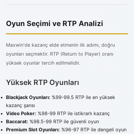
Oyun Seçimi ve RTP Analizi
Maxwin'de kazanç elde etmenin ilk adımı, doğru
oyunları seçmektir. RTP (Return to Player) oranı
yüksek oyunlar tercih edilmelidir.
Yüksek RTP Oyunları
Blackjack Oyunları:
%99-99.5 RTP ile en yüksek
kazanç şansı
Video Poker:
%98-99 RTP ile istikrarlı kazanç
Baccarat:
%98.5-99 RTP ile güvenli oyun
Premium Slot Oyunları:
%96-97 RTP ile dengeli oyun