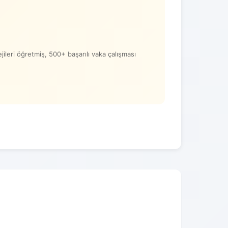
jileri öğretmiş, 500+ başarılı vaka çalışması