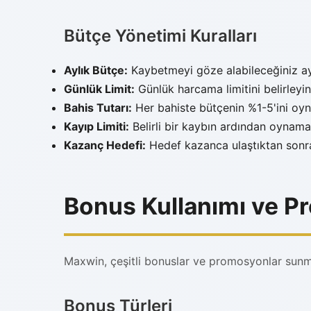
Bütçe Yönetimi Kuralları
Aylık Bütçe:
Kaybetmeyi göze alabileceğiniz aylı
Günlük Limit:
Günlük harcama limitini belirleyin
Bahis Tutarı:
Her bahiste bütçenin %1-5'ini oyn
Kayıp Limiti:
Belirli bir kaybın ardından oynama
Kazanç Hedefi:
Hedef kazanca ulaştıktan sonr
Bonus Kullanımı ve P
Maxwin, çeşitli bonuslar ve promosyonlar sunmak
Bonus Türleri