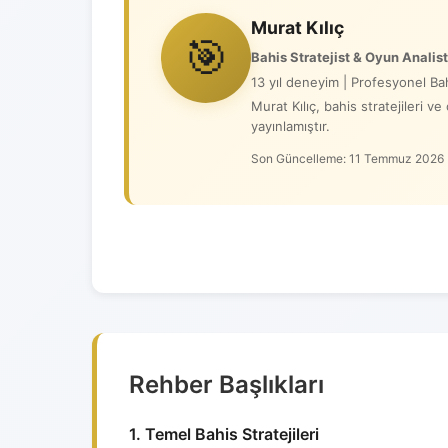
Murat Kılıç
🎯
Bahis Stratejist & Oyun Analist
13 yıl deneyim | Profesyonel Bah
Murat Kılıç, bahis stratejileri 
yayınlamıştır.
Son Güncelleme: 11 Temmuz 2026 |
Rehber Başlıkları
1. Temel Bahis Stratejileri