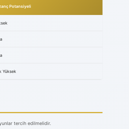
zanç Potansiyeli
ksek
ta
ta
k Yüksek
nlar tercih edilmelidir.