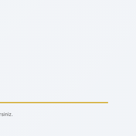
siniz.