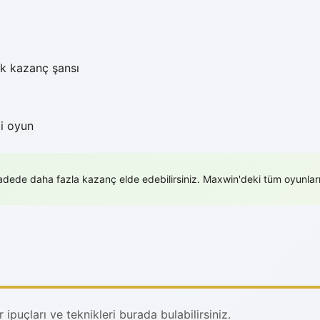
k kazanç şansı
i oyun
ede daha fazla kazanç elde edebilirsiniz. Maxwin'deki tüm oyunların R
puçları ve teknikleri burada bulabilirsiniz.