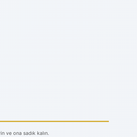
in ve ona sadık kalın.