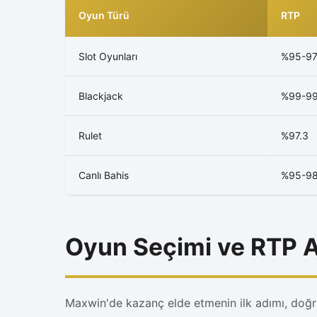
Oyun Türü
RTP
Slot Oyunları
%95-9
Blackjack
%99-99
Rulet
%97.3
Canlı Bahis
%95-9
Oyun Seçimi ve RTP A
Maxwin'de kazanç elde etmenin ilk adımı, doğru 