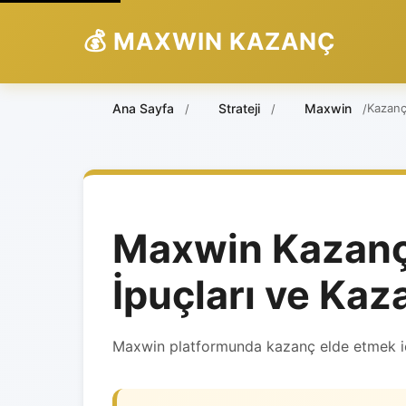
💰 MAXWIN KAZANÇ
Ana Sayfa
Strateji
Maxwin
Kazanç
Maxwin Kazanç R
İpuçları ve Kaz
Maxwin platformunda kazanç elde etmek için 