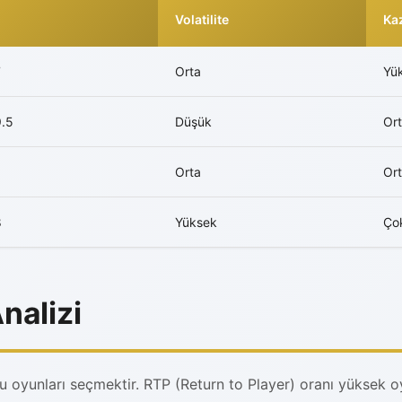
Volatilite
Ka
7
Orta
Yü
.5
Düşük
Or
Orta
Or
8
Yüksek
Ço
nalizi
oyunları seçmektir. RTP (Return to Player) oranı yüksek oyu