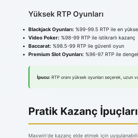
Yüksek RTP Oyunları
Blackjack Oyunları:
%99-99.5 RTP ile en yükse
Video Poker:
%98-99 RTP ile istikrarlı kazanç
Baccarat:
%98.5-99 RTP ile güvenli oyun
Premium Slot Oyunları:
%96-97 RTP ile dengel
İpucu:
RTP oranı yüksek oyunları seçerek, uzun vad
Pratik Kazanç İpuçları
Maxwin'de kazanç elde etmek için uygulanabilir i