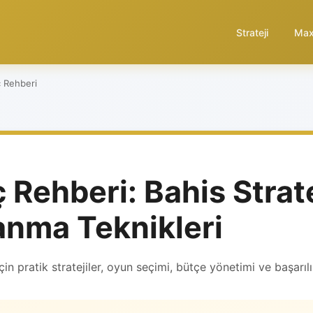
Strateji
Max
 Rehberi
ehberi: Bahis Strate
anma Teknikleri
pratik stratejiler, oyun seçimi, bütçe yönetimi ve başarılı