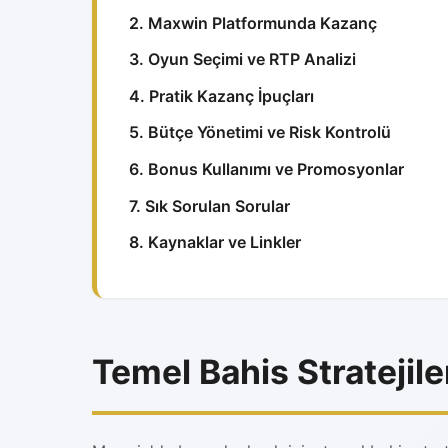
2. Maxwin Platformunda Kazanç
3. Oyun Seçimi ve RTP Analizi
4. Pratik Kazanç İpuçları
5. Bütçe Yönetimi ve Risk Kontrolü
6. Bonus Kullanımı ve Promosyonlar
7. Sık Sorulan Sorular
8. Kaynaklar ve Linkler
Temel Bahis Stratejile