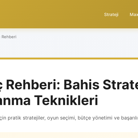
Strateji
Max
 Rehberi
ehberi: Bahis Strate
anma Teknikleri
pratik stratejiler, oyun seçimi, bütçe yönetimi ve başarılı