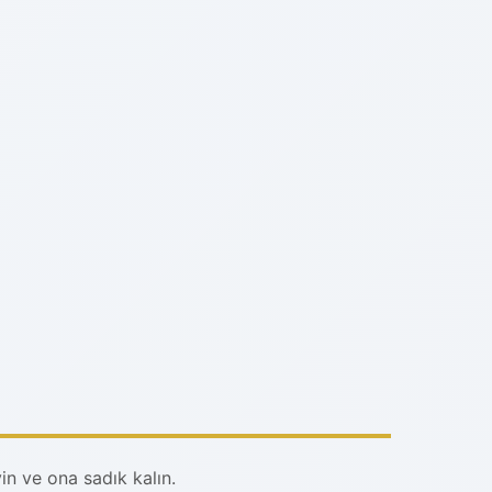
in ve ona sadık kalın.