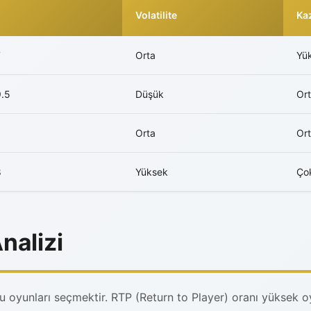
Volatilite
Ka
7
Orta
Yü
.5
Düşük
Or
Orta
Or
8
Yüksek
Ço
nalizi
oyunları seçmektir. RTP (Return to Player) oranı yüksek oyu