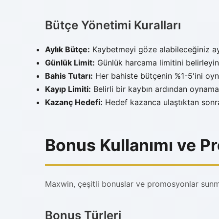
Bütçe Yönetimi Kuralları
Aylık Bütçe:
Kaybetmeyi göze alabileceğiniz aylı
Günlük Limit:
Günlük harcama limitini belirleyin
Bahis Tutarı:
Her bahiste bütçenin %1-5'ini oyn
Kayıp Limiti:
Belirli bir kaybın ardından oynama
Kazanç Hedefi:
Hedef kazanca ulaştıktan sonr
Bonus Kullanımı ve P
Maxwin, çeşitli bonuslar ve promosyonlar sunmak
Bonus Türleri