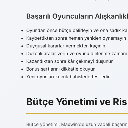
Başarılı Oyuncuların Alışkanlıkl
Oyundan önce bütçe belirleyin ve ona sadık kal
Kaybettikten sonra hemen yeniden oynamayın
Duygusal kararlar vermekten kaçının
Düzenli aralar verin ve oyunu dinlenme zamanı
Kazandıktan sonra kâr çekmeyi düşünün
Bonus şartlarını dikkatle okuyun
Yeni oyunları küçük bahislerle test edin
Bütçe Yönetimi ve Ris
Bütçe yönetimi, Maxwin'de uzun vadeli başarının