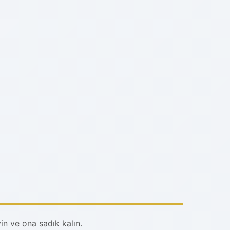
in ve ona sadık kalın.