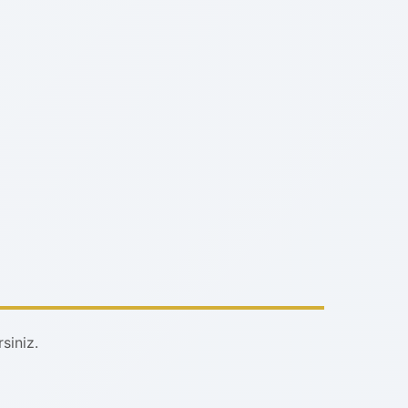
siniz.