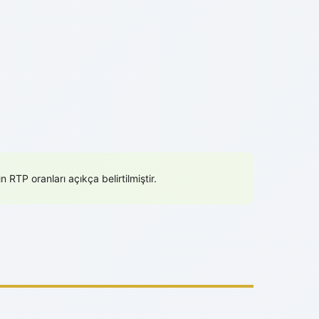
TP oranları açıkça belirtilmiştir.