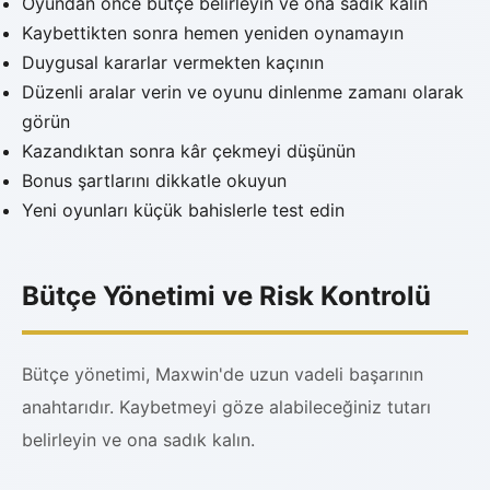
Oyundan önce bütçe belirleyin ve ona sadık kalın
Kaybettikten sonra hemen yeniden oynamayın
Duygusal kararlar vermekten kaçının
Düzenli aralar verin ve oyunu dinlenme zamanı olarak
görün
Kazandıktan sonra kâr çekmeyi düşünün
Bonus şartlarını dikkatle okuyun
Yeni oyunları küçük bahislerle test edin
Bütçe Yönetimi ve Risk Kontrolü
Bütçe yönetimi, Maxwin'de uzun vadeli başarının
anahtarıdır. Kaybetmeyi göze alabileceğiniz tutarı
belirleyin ve ona sadık kalın.