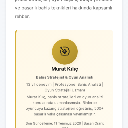
ve başarılı bahis teknikleri hakkında kapsamlı
rehber.
🎯
Murat Kılıç
Bahis Stratejist & Oyun Analisti
13 yıl deneyim | Profesyonel Bahis Analisti |
Oyun Stratejisi Uzmanı
Murat Kılıç, bahis stratejileri ve oyun analizi
konularında uzmanlaşmıştır. Binlerce
oyuncuya kazanç stratejileri öğretmiş, 500+
başarılı vaka çalışması yayınlamıştır.
Son Güncelleme: 11 Temmuz 2026 | Başarı Oranı: