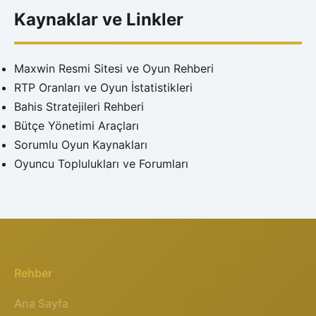
Kaynaklar ve Linkler
Maxwin Resmi Sitesi ve Oyun Rehberi
RTP Oranları ve Oyun İstatistikleri
Bahis Stratejileri Rehberi
Bütçe Yönetimi Araçları
Sorumlu Oyun Kaynakları
Oyuncu Toplulukları ve Forumları
Rehber
Ana Sayfa