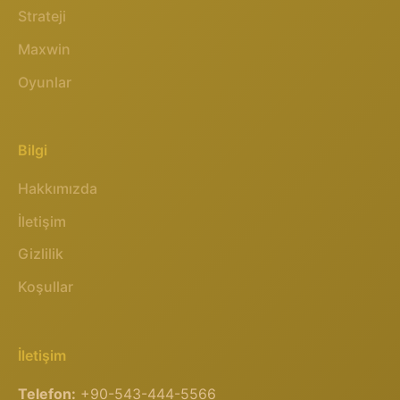
Strateji
Maxwin
Oyunlar
Bilgi
Hakkımızda
İletişim
Gizlilik
Koşullar
İletişim
Telefon:
+90-543-444-5566