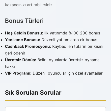
kazancınızı artırabilirsiniz.
Bonus Türleri
Hoş Geldin Bonusu:
İlk yatırımda %100-200 bonus
Yenileme Bonusu:
Düzenli yatırımlarda ek bonus
Cashback Promosyonu:
Kaybedilen tutarın bir kısmı
geri ödenir
Ücretsiz Dönüş:
Belirli oyunlarda ücretsiz oynama
hakkı
VIP Programı:
Düzenli oyuncular için özel avantajlar
Sık Sorulan Sorular