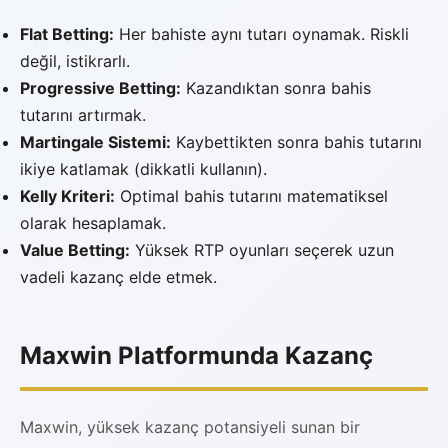
Flat Betting:
Her bahiste aynı tutarı oynamak. Riskli
değil, istikrarlı.
Progressive Betting:
Kazandıktan sonra bahis
tutarını artırmak.
Martingale Sistemi:
Kaybettikten sonra bahis tutarını
ikiye katlamak (dikkatli kullanın).
Kelly Kriteri:
Optimal bahis tutarını matematiksel
olarak hesaplamak.
Value Betting:
Yüksek RTP oyunları seçerek uzun
vadeli kazanç elde etmek.
Maxwin Platformunda Kazanç
Maxwin, yüksek kazanç potansiyeli sunan bir