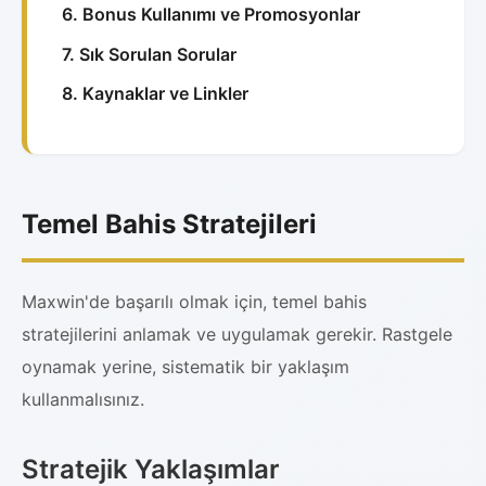
6. Bonus Kullanımı ve Promosyonlar
7. Sık Sorulan Sorular
8. Kaynaklar ve Linkler
Temel Bahis Stratejileri
Maxwin'de başarılı olmak için, temel bahis
stratejilerini anlamak ve uygulamak gerekir. Rastgele
oynamak yerine, sistematik bir yaklaşım
kullanmalısınız.
Stratejik Yaklaşımlar