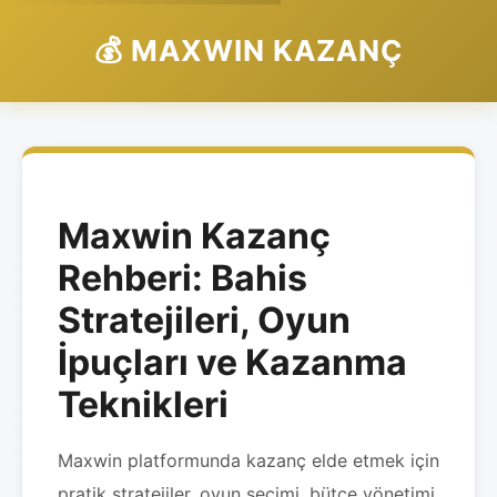
💰 MAXWIN KAZANÇ
Maxwin Kazanç
Rehberi: Bahis
Stratejileri, Oyun
İpuçları ve Kazanma
Teknikleri
Maxwin platformunda kazanç elde etmek için
pratik stratejiler, oyun seçimi, bütçe yönetimi