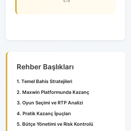
%78
Rehber Başlıkları
1. Temel Bahis Stratejileri
2. Maxwin Platformunda Kazanç
3. Oyun Seçimi ve RTP Analizi
4. Pratik Kazanç İpuçları
5. Bütçe Yönetimi ve Risk Kontrolü