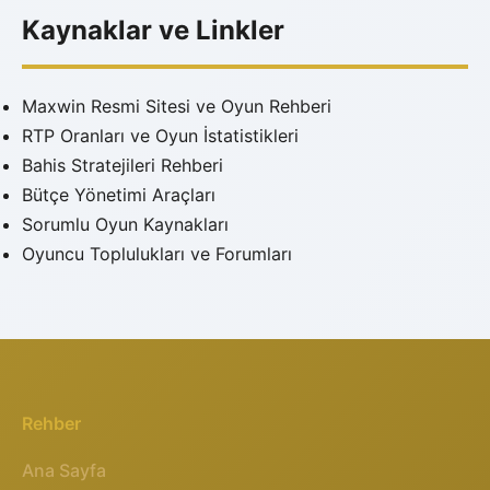
Kaynaklar ve Linkler
Maxwin Resmi Sitesi ve Oyun Rehberi
RTP Oranları ve Oyun İstatistikleri
Bahis Stratejileri Rehberi
Bütçe Yönetimi Araçları
Sorumlu Oyun Kaynakları
Oyuncu Toplulukları ve Forumları
Rehber
Ana Sayfa