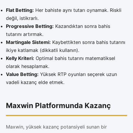
Flat Betting:
Her bahiste aynı tutarı oynamak. Riskli
değil, istikrarlı.
Progressive Betting:
Kazandıktan sonra bahis
tutarını artırmak.
Martingale Sistemi:
Kaybettikten sonra bahis tutarını
ikiye katlamak (dikkatli kullanın).
Kelly Kriteri:
Optimal bahis tutarını matematiksel
olarak hesaplamak.
Value Betting:
Yüksek RTP oyunları seçerek uzun
vadeli kazanç elde etmek.
Maxwin Platformunda Kazanç
Maxwin, yüksek kazanç potansiyeli sunan bir