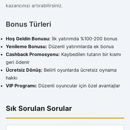
kazancınızı artırabilirsiniz.
Bonus Türleri
Hoş Geldin Bonusu:
İlk yatırımda %100-200 bonus
Yenileme Bonusu:
Düzenli yatırımlarda ek bonus
Cashback Promosyonu:
Kaybedilen tutarın bir kısmı
geri ödenir
Ücretsiz Dönüş:
Belirli oyunlarda ücretsiz oynama
hakkı
VIP Programı:
Düzenli oyuncular için özel avantajlar
Sık Sorulan Sorular