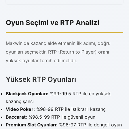
Oyun Seçimi ve RTP Analizi
Maxwin'de kazanç elde etmenin ilk adımı, doğru
oyunları seçmektir. RTP (Return to Player) oranı
yüksek oyunlar tercih edilmelidir.
Yüksek RTP Oyunları
Blackjack Oyunları:
%99-99.5 RTP ile en yüksek
kazanç şansı
Video Poker:
%98-99 RTP ile istikrarlı kazanç
Baccarat:
%98.5-99 RTP ile güvenli oyun
Premium Slot Oyunları:
%96-97 RTP ile dengeli oyun