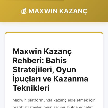
💰 MAXWIN KAZANÇ
Maxwin Kazanç
Rehberi: Bahis
Stratejileri, Oyun
İpuçları ve Kazanma
Teknikleri
Maxwin platformunda kazanç elde etmek için
pratik stratejiler, oyun seçimi, bütçe yönetimi