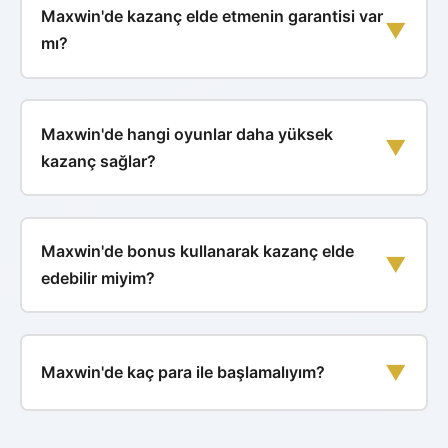
Maxwin'de kazanç elde etmenin garantisi var
▼
mı?
Maxwin'de hangi oyunlar daha yüksek
▼
kazanç sağlar?
Maxwin'de bonus kullanarak kazanç elde
▼
edebilir miyim?
▼
Maxwin'de kaç para ile başlamalıyım?