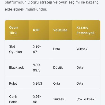
platformdur. Doğru strateji ve oyun seçimi ile kazanç
elde etmek mümkündür.
Oyun
Kazanç
RTP
Volatilite
Türü
Potansiyeli
Slot
%95-
Orta
Yüksek
Oyunları
97
%99-
Blackjack
Düşük
Orta
99.5
Rulet
%97.3
Orta
Orta
Canlı
%95-
Yüksek
Çok Yüksek
Bahis
98