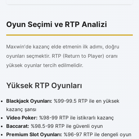
Oyun Seçimi ve RTP Analizi
Maxwin'de kazanç elde etmenin ilk adımı, doğru
oyunları seçmektir. RTP (Return to Player) oranı
yüksek oyunlar tercih edilmelidir.
Yüksek RTP Oyunları
Blackjack Oyunları:
%99-99.5 RTP ile en yüksek
kazanç şansı
Video Poker:
%98-99 RTP ile istikrarlı kazanç
Baccarat:
%98.5-99 RTP ile güvenli oyun
Premium Slot Oyunları:
%96-97 RTP ile dengeli oyun