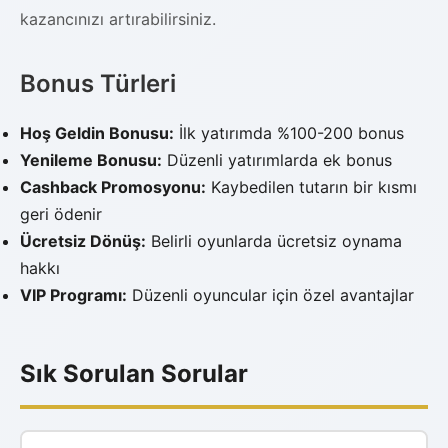
kazancınızı artırabilirsiniz.
Bonus Türleri
Hoş Geldin Bonusu:
İlk yatırımda %100-200 bonus
Yenileme Bonusu:
Düzenli yatırımlarda ek bonus
Cashback Promosyonu:
Kaybedilen tutarın bir kısmı
geri ödenir
Ücretsiz Dönüş:
Belirli oyunlarda ücretsiz oynama
hakkı
VIP Programı:
Düzenli oyuncular için özel avantajlar
Sık Sorulan Sorular