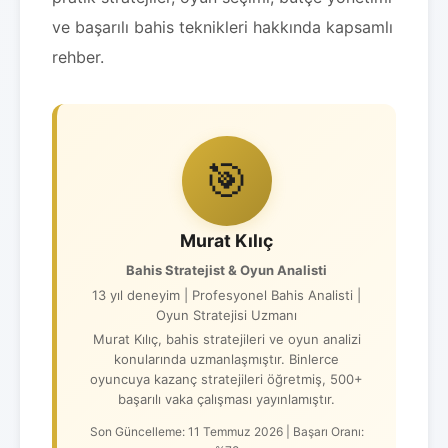
ve başarılı bahis teknikleri hakkında kapsamlı
rehber.
🎯
Murat Kılıç
Bahis Stratejist & Oyun Analisti
13 yıl deneyim | Profesyonel Bahis Analisti |
Oyun Stratejisi Uzmanı
Murat Kılıç, bahis stratejileri ve oyun analizi
konularında uzmanlaşmıştır. Binlerce
oyuncuya kazanç stratejileri öğretmiş, 500+
başarılı vaka çalışması yayınlamıştır.
Son Güncelleme: 11 Temmuz 2026 | Başarı Oranı: