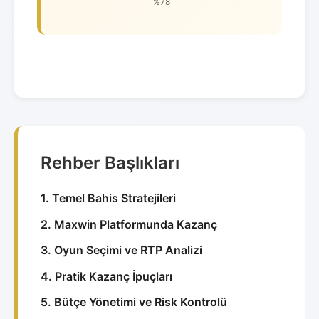
%78
Rehber Başlıkları
1. Temel Bahis Stratejileri
2. Maxwin Platformunda Kazanç
3. Oyun Seçimi ve RTP Analizi
4. Pratik Kazanç İpuçları
5. Bütçe Yönetimi ve Risk Kontrolü